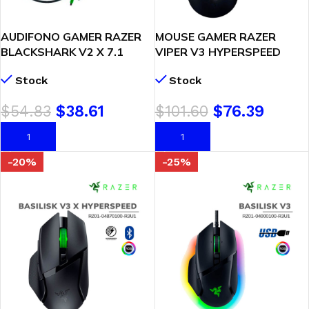
AUDIFONO GAMER RAZER
MOUSE GAMER RAZER
BLACKSHARK V2 X 7.1
VIPER V3 HYPERSPEED
GREEN RZ04-03240600-
(RZ01-04910100-R3M1)
Stock
Stock
R3U1
WIRELESS| SENSOR FOCUS
PRO 30K DPI
$
54.83
$
38.61
$
101.60
$
76.39
AÑADIR AL CARRITO
AÑADIR AL CARRITO
-20%
-25%