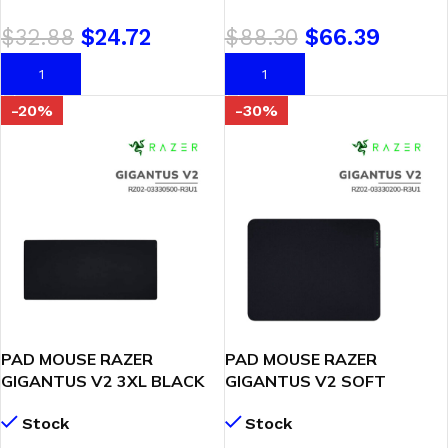
LED-RAZER CHROMA RGB
$
32.88
$
24.72
$
88.30
$
66.39
AÑADIR AL CARRITO
AÑADIR AL CARRITO
-20%
-30%
PAD MOUSE RAZER
PAD MOUSE RAZER
GIGANTUS V2 3XL BLACK
GIGANTUS V2 SOFT
(RZ02-03330500-R3U1)
MEDIUM (RZ02-03330200-
Stock
Stock
TELA MICRO-TEJIDA
R3U1)