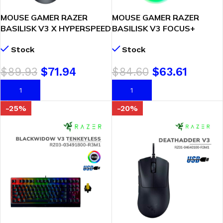
MOUSE GAMER RAZER
MOUSE GAMER RAZER
BASILISK V3 X HYPERSPEED
BASILISK V3 FOCUS+
(RZ01-04870100-R3U1)
(RZ01-04000100-R3U1)
Stock
Stock
GAMING WIRELESS | RAZER
26K | HYPERSCROLL TILT |
CHROMA RGB
CHROMA BLACK
$
89.93
$
71.94
$
84.60
$
63.61
AÑADIR AL CARRITO
AÑADIR AL CARRITO
-25%
-20%