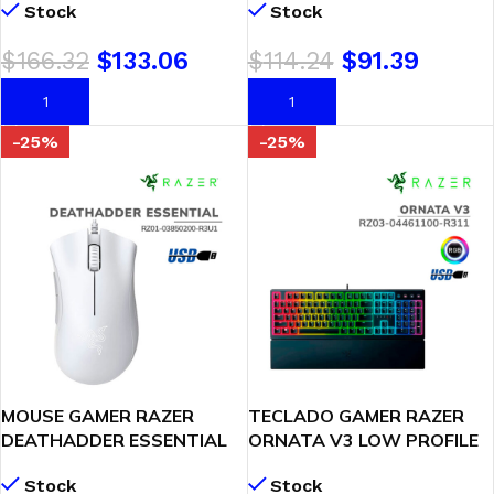
Stock
Stock
LED-RAZER CHROMA RGB
CLICKY OPTICAL SWITCH |
CHROMA RGB
$
166.32
$
133.06
$
114.24
$
91.39
AÑADIR AL CARRITO
AÑADIR AL CARRITO
-25%
-25%
MOUSE GAMER RAZER
TECLADO GAMER RAZER
DEATHADDER ESSENTIAL
ORNATA V3 LOW PROFILE
(RZ01-03850200-R3U1)
BLACK (RZ03-04461100-
Stock
Stock
WHITE EDITION
R311) MECHA-MEMBRANE |