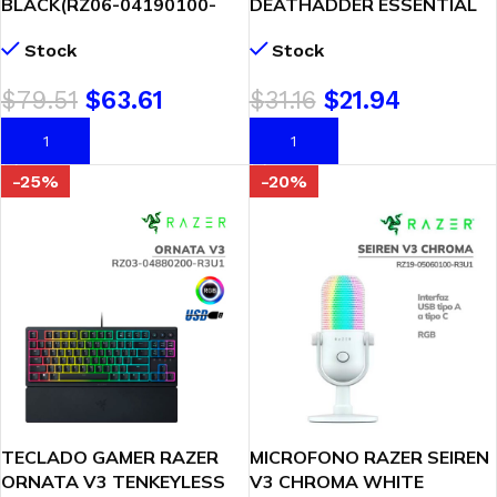
BLACK(RZ06-04190100-
DEATHADDER ESSENTIAL
R3U1) PARA IPHONE
(RZ01-03850100-R3M1)
Stock
Stock
6400 DPI | BLACK
$
79.51
$
63.61
$
31.16
$
21.94
AÑADIR AL CARRITO
AÑADIR AL CARRITO
-25%
-20%
TECLADO GAMER RAZER
MICROFONO RAZER SEIREN
ORNATA V3 TENKEYLESS
V3 CHROMA WHITE