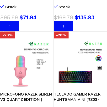
(RZ03-04880200-R3U1)
EDITION ( RZ19-05060200-
Stock
Stock
RAZER CHROMA RGB
R3U1 ) LED-CHROMA RAZER
RGB
$
95.69
$
71.94
$
169.79
$
135.83
AÑADIR AL CARRITO
AÑADIR AL CARRITO
-20%
-20%
MICROFONO RAZER SEIREN
TECLADO GAMER RAZER
V3 QUARTZ EDITION (
HUNTSMAN MINI (RZ03-
RZ19-05060300-R3U1 )
03392900-R311) | BLACK |