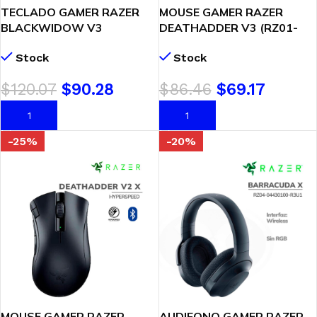
TECLADO GAMER RAZER
MOUSE GAMER RAZER
BLACKWIDOW V3
DEATHADDER V3 (RZ01-
TENKEYLESS (RZ03-
04640100-R3M1) 30K DPI
Stock
Stock
03491800-R3M1) SWITCH
FOCUS PRO | BLACK
RAZER YELLOW | LED-
$
120.07
$
90.28
$
86.46
$
69.17
RAZER CHROMA RGB
AÑADIR AL CARRITO
AÑADIR AL CARRITO
-25%
-20%
MOUSE GAMER RAZER
AUDIFONO GAMER RAZER