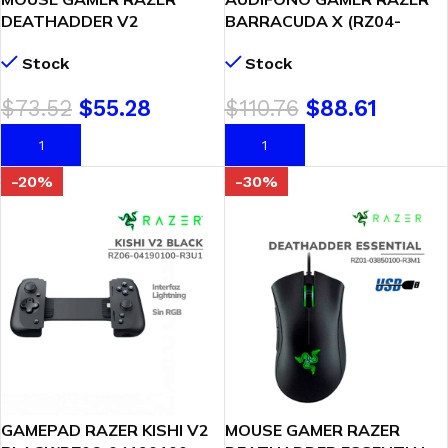
DEATHADDER V2
BARRACUDA X (RZ04-
HYPERSPEED (RZ01-
04430100-R3U1) WIRELESS
Stock
Stock
04130100-R3U1) WIRELESS
– BT | MULTI-PLATAFORMA |
– BT | BLACK
BLACK
$
73.52
$
55.28
$
110.76
$
88.61
AÑADIR AL CARRITO
AÑADIR AL CARRITO
-20%
-30%
GAMEPAD RAZER KISHI V2
MOUSE GAMER RAZER