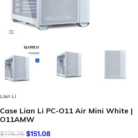
Clic para agrandar
Lian Li
Case Lian Li PC-O11 Air Mini White |
O11AMW
$
176.76
$
151.08