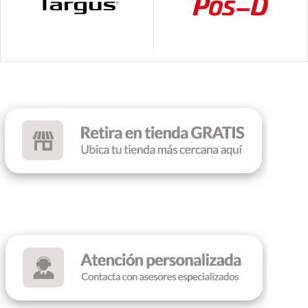
ILUMINACIÓN
RANURAS DE
EXPANCIÓN
Led Rainbow
7
SWITCH
Red
ILUMINACIÓN
COLOR
Black
Led Rainbow
COLOR
Black