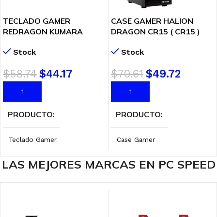
TECLADO GAMER
CASE GAMER HALION
REDRAGON KUMARA
DRAGON CR15 ( CR15 )
(K552-KR SP) RAINBOW |
500W | VIDRIO TEMPLADO
Stock
Stock
USB | SWITCH RED |
| LED-RAINBOW
BLACK
$
58.74
$
44.17
$
70.61
$
49.72
AÑADIR AL CARRITO
AÑADIR AL CARRITO
PRODUCTO
PRODUCTO
Teclado Gamer
Case Gamer
LAS MEJORES MARCAS EN PC SPEED
MARCA
MARCA
Redragon
Halion
INTERFAZ
FUENTE
USB
500W