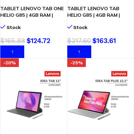
TABLET LENOVO TAB ONE
TABLET LENOVO TAB
HELIO G85 | 4GB RAM |
HELIO G85 | 4GB RAM |
128GB EMMC | 8.7″ HD IPS |
128GB EMMC | 10.1 WUXGA
Stock
Stock
ANDOID 14 ( ZAF00190PE )
| ANDROID 14 ( ZAEJ0105PE
) LUNA GREY
$
165.88
$
124.72
$
217.60
$
163.61
AÑADIR AL CARRITO
AÑADIR AL CARRITO
-20%
-25%