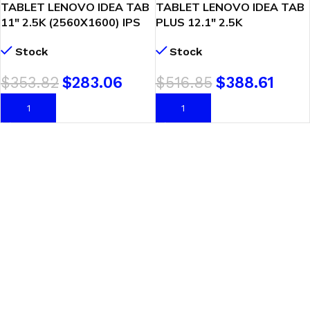
TABLET LENOVO IDEA TAB
TABLET LENOVO IDEA TAB
11″ 2.5K (2560X1600) IPS
PLUS 12.1″ 2.5K
8GB RAM 128GB ANDROID
(2560X1600) 8GB RAM
Stock
Stock
(ZAFR0196PE)
256GB ANDROID
(ZAG70837PE)
$
353.82
$
283.06
$
516.85
$
388.61
AÑADIR AL CARRITO
AÑADIR AL CARRITO