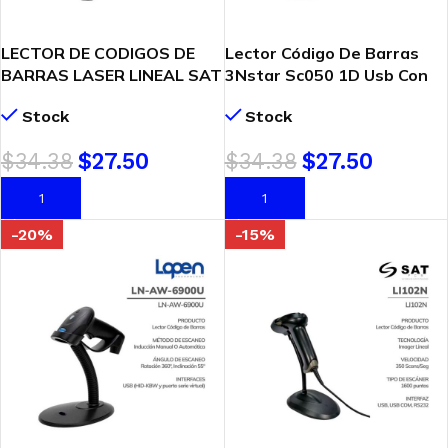
LECTOR DE CODIGOS DE
Lector Código De Barras
BARRAS LASER LINEAL SAT
3Nstar Sc050 1D Usb Con
LD101R PLUS USB
Base (Sc050)
Stock
Stock
$
34.38
$
27.50
$
34.38
$
27.50
AÑADIR AL CARRITO
AÑADIR AL CARRITO
-20%
-15%