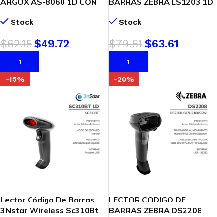
ARGOX AS-8060 1D CON
BARRAS ZEBRA LS1203 1D
BASE USB (AS-8060)
LASER C/BASE (LS1203
Stock
Stock
LASER)
$
62.15
$
49.72
$
79.51
$
63.61
AÑADIR AL CARRITO
AÑADIR AL CARRITO
-15%
-20%
Lector Código De Barras
LECTOR CODIGO DE
3Nstar Wireless Sc310Bt
BARRAS ZEBRA DS2208