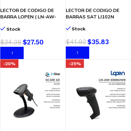
LECTOR DE CODIGO DE
LECTOR DE CODIGO DE
BARRA LOPEN ( LN-AW-
BARRAS SAT LI102N
6900U ) 2D-USB
Stock
Stock
$
41.93
$
35.83
$
34.38
$
27.50
AÑADIR AL CARRITO
AÑADIR AL CARRITO
-20%
-25%