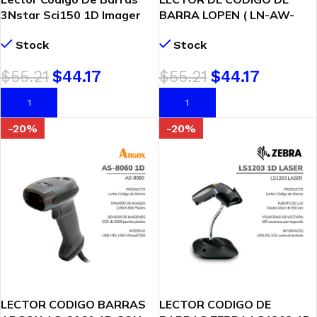
3Nstar Sci150 1D Imager
BARRA LOPEN ( LN-AW-
Usb (Sci150)
6900UW ) 2D-USB/WIFI
Stock
Stock
$
55.21
$
44.17
$
55.21
$
44.17
AÑADIR AL CARRITO
AÑADIR AL CARRITO
-20%
-20%
LECTOR CODIGO BARRAS
LECTOR CODIGO DE