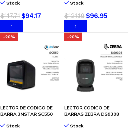
Stock
Stock
$
117.71
$
94.17
$
121.19
$
96.95
AÑADIR AL CARRITO
AÑADIR AL CARRITO
-20%
-20%
LECTOR DE CODIGO DE
LECTOR CODIGO DE
BARRA 3NSTAR SC550
BARRAS ZEBRA DS9308
2D|1D OMNIDIRECCIONAL
1D|2D OMNIDIRECC
Stock
Stock
(DS9308-SR4U2100AZW)