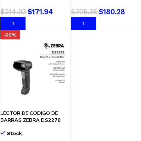
$
214.93
$
171.94
$
225.35
$
180.28
AÑADIR AL CARRITO
AÑADIR AL CARRITO
-20%
LECTOR DE CODIGO DE
BARRAS ZEBRA DS2278
(DS2278-SR7U2100PRW)
Stock
1D/2D | USB – WIRELESS