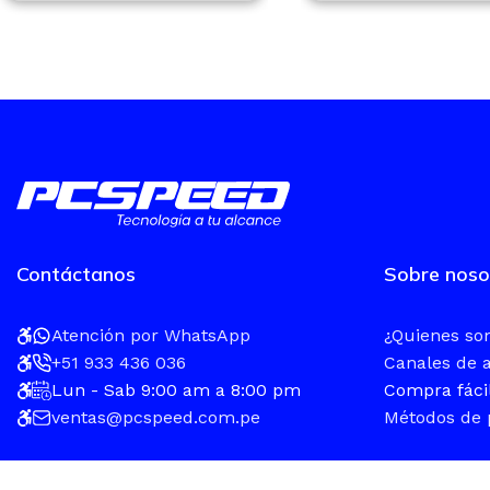
Contáctanos
Sobre noso
Atención por WhatsApp
¿Quienes s
+51 933 436 036
Canales de 
Lun - Sab 9:00 am a 8:00 pm
Compra fáci
ventas@pcspeed.com.pe
Métodos de 