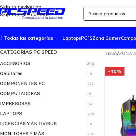
Skip to navigation
Skip to main content
Todas las categorías
Laptops
PC´S
Zona Gamer
Compo
CATEGORÍAS PC SPEED
Inicio
ZONA 
ACCESORIOS
306
-40%
Celulares
8
COMPONENTES PC
277
COMPUTADORAS
61
IMPRESORAS
37
LAPTOPS
248
LICENCIAS Y ANTIVIRUS
8
MONITORES Y MÁS
39