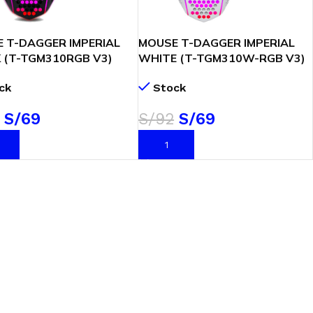
 T-DAGGER IMPERIAL
MOUSE T-DAGGER IMPERIAL
 (T-TGM310RGB V3)
WHITE (T-TGM310W-RGB V3)
G | LED-RGB
GAMING | LED-RGB
ck
Stock
S/
69
S/
92
S/
69
R AL CARRITO
AÑADIR AL CARRITO