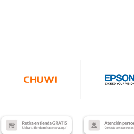
Antryx
Antryx
Antryx
Cooler Master
Logitech-G
Logitech G
Deep Cool
Razer
Redragon
Halion
Redragon
Razer
Gamemax
MAINBOARD'S
MONITORES
MOUSE GAMER
GAMER
GAMER
Redragon
Asus
LG
Logitech G
Gigabyte
Halion
Razer
MSI
Gigabyte
Gravastar
MSI
TARJETAS DE
TECLADO GAMER
MICRÓFONOS
VIDEO GAMER
Logitech G
Blue
Asus
Razer
Fifine
Asrock
Redragon
Razer
Gigabyte
Royal Kludge
Streamplify
MSI
T-Dagger
Zotac