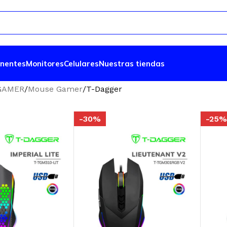
nentes
Monitores
Celulares
Nuestras tiendas
GAMER
Mouse Gamer
T-Dagger
-30%
-25