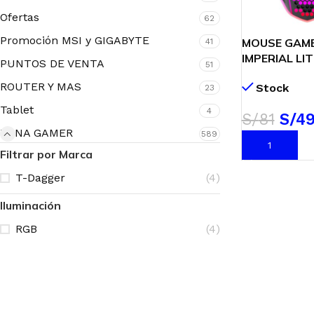
Ofertas
62
Promoción MSI y GIGABYTE
MOUSE GAM
41
IMPERIAL LI
PUNTOS DE VENTA
51
10K DPI | LE
ROUTER Y MAS
Stock
23
Tablet
4
S/
81
S/
4
ZONA GAMER
589
AÑADIR AL C
Filtrar por Marca
T-Dagger
(4)
Iluminación
RGB
(4)
ACCESORIOS
AUDÍFONOS
CASE GAMER
GAMER
GAMER