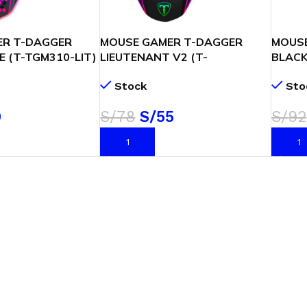
ER T-DAGGER
MOUSE GAMER T-DAGGER
MOUSE
TE (T-TGM310-LIT)
LIEUTENANT V2 (T-
BLACK
D-RGB
TGM301RGB V2) 12K DPI | LED-
GAMIN
Stock
Sto
RGB
9
S/
78
S/
55
S/
92
ARRITO
AÑADIR AL CARRITO
AÑADI
ENFRIAMIENTO
JOYSTICK
LÍQUIDO