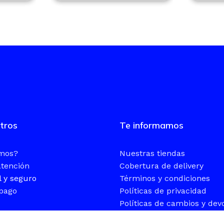
tros
Te informamos
omos?
Nuestras tiendas
atención
Cobertura de delivery
l y seguro
Términos y condiciones
pago
Políticas de privacidad
Políticas de cambios y dev
Retiros en tienda