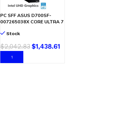
PC SFF ASUS D700SF-
007265038X CORE ULTRA 7
265 16GB DDR5 1TB SSD
Stock
WINDOWS 11 PRO
(90PF05E1-M006C0)
$
2,042.83
$
1,438.61
AÑADIR AL CARRITO