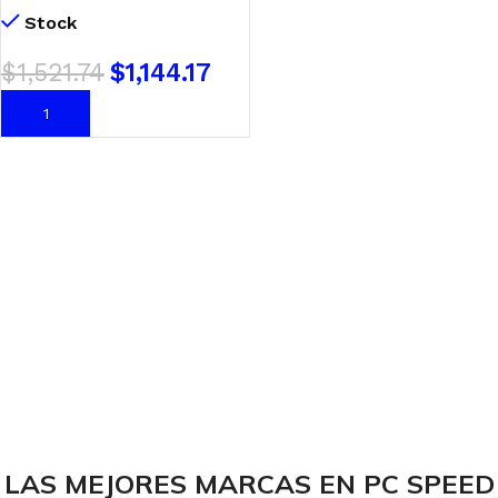
ULTRA 7-256V 16GB 1TB
Stock
SSD 14″ WUXGA OLED
TOUCHSCREEN WINDOWS
$
1,521.74
$
1,144.17
11 (90NB14Y1-M005E0)
AÑADIR AL CARRITO
LAS MEJORES MARCAS EN PC SPEED