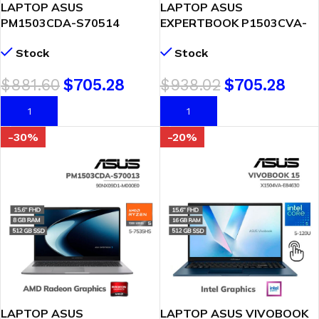
LAPTOP ASUS
LAPTOP ASUS
PM1503CDA-S70514
EXPERTBOOK P1503CVA-
RYZEN 5-150 16GB 512GB
S72381 CORE 5-210H 16GB
Stock
Stock
SSD 15.6″ FHD FREEDOS (
DDR5 512GB SSD 15.6 FHD
90NX09D1-M00LB0 )
FREEDOS (90NX0881-
$
881.60
$
705.28
$
938.02
$
705.28
M02P90)
AÑADIR AL CARRITO
AÑADIR AL CARRITO
-30%
-20%
LAPTOP ASUS
LAPTOP ASUS VIVOBOOK