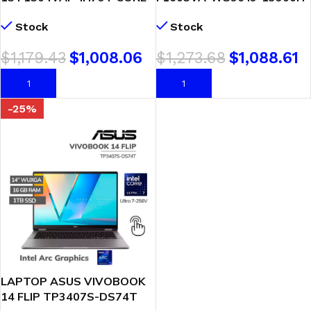
7 150U 16GB 1TB SSD 15.6
16GB 1TB 16 WUXGA
Stock
Stock
FHD WINDOWS 11
WINDOWS 11
$
1,179.43
$
1,008.06
$
1,273.68
$
1,088.61
AÑADIR AL CARRITO
AÑADIR AL CARRITO
-25%
LAPTOP ASUS VIVOBOOK
14 FLIP TP3407S-DS74T