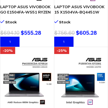
LAPTOP ASUS VIVOBOOK
LAPTOP ASUS VIVOBOOK
GO E1504FA-WS51 RYZEN
15 X1504VA-BQ4451W
5 40 8GB DDR4 512GB SSD
CORE 5 120U 8GB DDR5
Stock
Stock
15.6 FHD WINDOWS 11
512GB SSD 15.6 FHD
WINDOWS 11
$
694.10
$
555.28
$
756.60
$
605.28
AÑADIR AL CARRITO
AÑADIR AL CARRITO
-20%
-25%