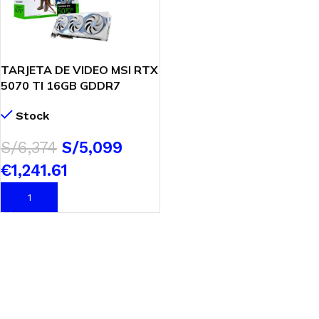
5070 TI 16GB GDDR7
FRIEREN EDITION OC 256
Stock
BITS
$
1,770.49
$
1,416.39
AÑADIR AL CARRITO