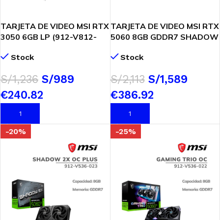
TARJETA DE VIDEO MSI RTX
TARJETA DE VIDEO MSI RTX
3050 6GB LP (912-V812-
5060 8GB GDDR7 SHADOW
023) LOW PROFILE | 96
2X OC (912-V537-038) 128
Stock
Stock
BITS
BIT
$
343.40
$
274.72
$
587.05
$
441.39
AÑADIR AL CARRITO
AÑADIR AL CARRITO
-20%
-25%