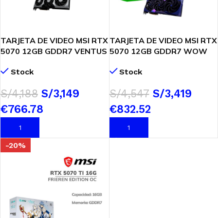
TARJETA DE VIDEO MSI RTX
TARJETA DE VIDEO MSI RTX
5070 12GB GDDR7 VENTUS
5070 12GB GDDR7 WOW
3X OC (912-V532-
MIDNIGHT VE
Stock
Stock
007) 192 BITS
(VD12MSRTX507WMV) 192
BITS
$
1,163.38
$
874.72
$
1,263.13
$
949.72
AÑADIR AL CARRITO
AÑADIR AL CARRITO
-20%
TARJETA DE VIDEO MSI RTX