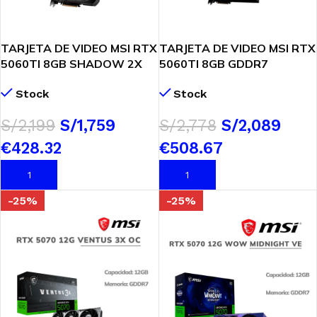
TARJETA DE VIDEO MSI RTX
TARJETA DE VIDEO MSI RTX
5060TI 8GB SHADOW 2X
5060TI 8GB GDDR7
OC PLUS (912-V536-023)
GAMING TRIO OC (912-
Stock
Stock
128 BITS
V536-022) 128 BIT
$
610.76
$
488.61
$
771.77
$
580.28
AÑADIR AL CARRITO
AÑADIR AL CARRITO
-25%
-25%