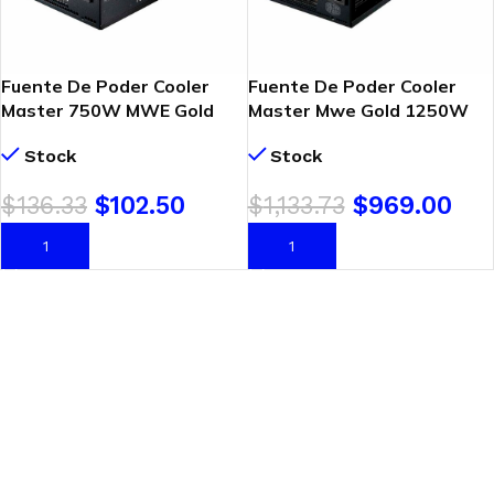
Fuente De Poder Cooler
Fuente De Poder Cooler
Master 750W MWE Gold
Master Mwe Gold 1250W
(MPE-7501-AFAAG-U2)
V2 80 Plus Atx 3.0 (MPE-
Stock
Stock
80Plus Gold | Full Modular
C501-AFCAG-3U2)
$
136.33
$
102.50
$
1,133.73
$
969.00
AÑADIR AL CARRITO
AÑADIR AL CARRITO