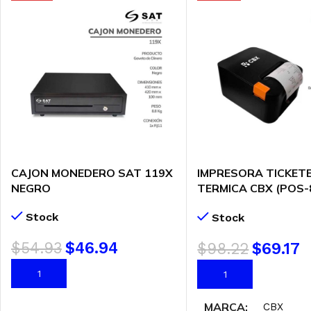
CAJON MONEDERO SAT 119X
IMPRESORA TICKET
NEGRO
TERMICA CBX (POS-
– ETHERNET | 300MM
Stock
Stock
CORTADOR AUTOM
$
54.93
$
46.94
$
98.22
$
69.17
AÑADIR AL CARRITO
AÑADIR AL CARRITO
MARCA
CBX