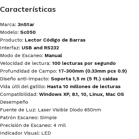
Antryx
Antryx
Antryx
Características
Cooler Master
Logitech-G
Logitech G
Deep Cool
Razer
Redragon
Halion
Marca:
3nStar
Redragon
Razer
Gamemax
Modelo:
Sc050
Producto:
Lector Código de Barras
MAINBOARD'S
MONITORES
MOUSE GAMER
Interfaz:
USB and RS232
GAMER
GAMER
Redragon
Modo de Escaneo:
Manual
Asus
LG
Logitech G
Velocidad de lectura:
100 lecturas por segundo
Gigabyte
Halion
Razer
Profundidad de Campo:
17-300mm (0.33mm pcs 0.9)
MSI
Gigabyte
Gravastar
Diseño anti-impacto:
Soporta 1,5 m (5 ft.) caídas
MSI
Vida útil del gatillo:
Hasta 10 millones de lecturas
Compatibilidad:
Windows XP, 8.1, 10, Linux, Mac OS
TARJETAS DE
TECLADO GAMER
MICRÓFONOS
Desempeño
VIDEO GAMER
Logitech G
Blue
Asus
Fuente de Luz: Laser Visible Diodo 650nm
Razer
Fifine
Asrock
Patrón Escaneo: Simple
Redragon
Razer
Gigabyte
Precisión de Escaneo: 4 mil
Royal Kludge
Streamplify
MSI
T-Dagger
Indicador Visual: LED
Zotac