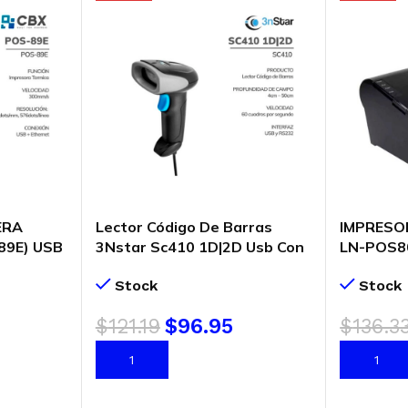
ERA
Lector Código De Barras
IMPRESO
89E) USB
3Nstar Sc410 1D|2D Usb Con
LN-POS8
/SEG |
Base (Sc410)
USB/ETH
Stock
Stock
ÁTICO
$
121.19
$
96.95
$
136.3
AÑADIR AL CARRITO
AÑADIR 