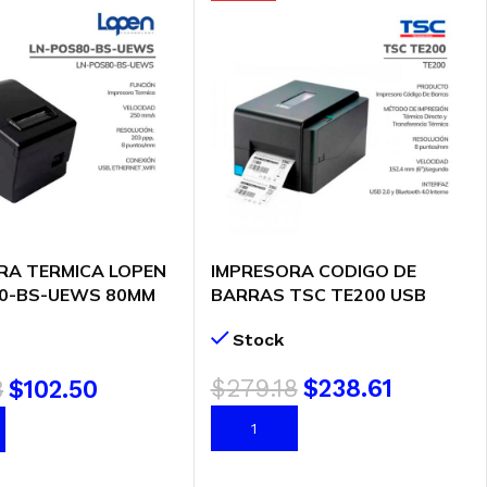
RA TERMICA LOPEN
IMPRESORA CODIGO DE
0-BS-UEWS 80MM
BARRAS TSC TE200 USB
ERNET/WIFI/SERIAL
Stock
$
279.18
$
238.61
3
$
102.50
AÑADIR AL CARRITO
AL CARRITO