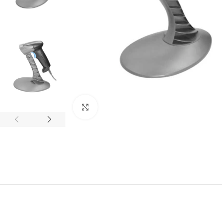
Clic para agrandar
ACCESORIOS
AUDÍFONOS
CASE GAMER
GAMER
GAMER