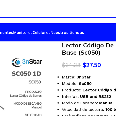
nentes
Monitores
Celulares
Nuestras tiendas
Lector Código De
Base (Sc050)
$
34.38
$
27.50
Marca:
3nStar
Modelo:
Sc050
Producto:
Lector Código d
Interfaz:
USB and RS232
Modo de Escaneo:
Manual
Velocidad de lectura:
100 
Profundidad de Campo:
1