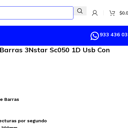
$
0.
933 436 0
 Barras 3Nstar Sc050 1D Usb Con
e Barras
lecturas por segundo
7-300mm