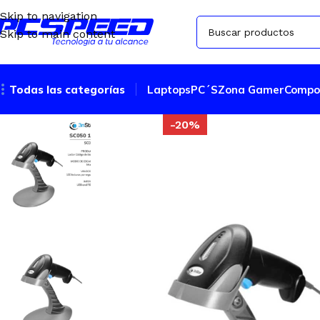
Skip to navigation
Skip to main content
Todas las categorías
Laptops
PC´S
Zona Gamer
Compo
-20%