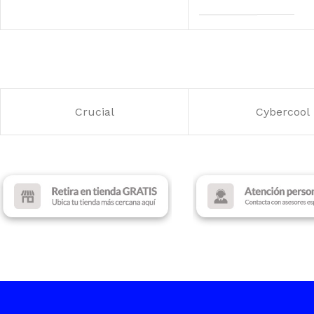
Five
Vertagear