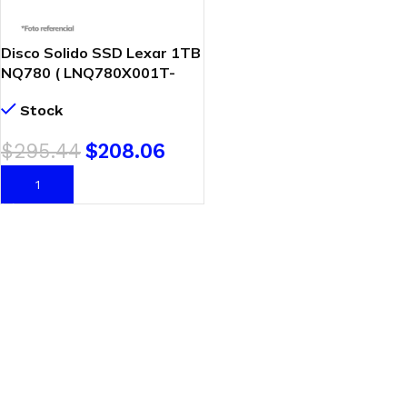
Disco Solido SSD Lexar 1TB
NQ780 ( LNQ780X001T-
RNNNG ) PCIe | NVME | Gen4
Stock
$
295.44
$
208.06
AÑADIR AL CARRITO