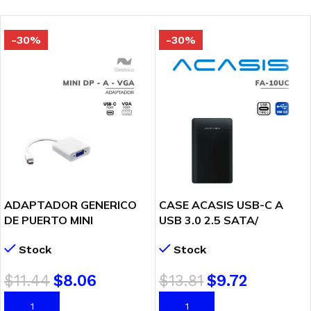
-30%
-30%
ADAPTADOR GENERICO
CASE ACASIS USB-C A
DE PUERTO MINI
USB 3.0 2.5 SATA/
DISPLAYPORT MACHO A
SSD (FA-10UC)
Stock
Stock
PUERTO VGA HEMBRA
(MINI DP – A – VGA)
$
11.44
$
8.06
$
13.81
$
9.72
AÑADIR AL CARRITO
AÑADIR AL CARRITO