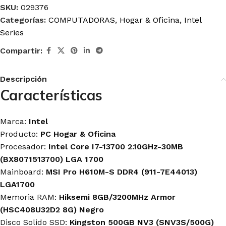
SKU:
029376
Categorías:
COMPUTADORAS
,
Hogar & Oficina
,
Intel
Series
Compartir:
Descripción
Características
Marca:
Intel
Producto:
PC Hogar & Oficina
Procesador:
Intel Core I7-13700 2.10GHz-30MB
(BX8071513700) LGA 1700
Mainboard:
MSI Pro H610M-S DDR4 (911-7E44013)
LGA1700
Memoria RAM:
Hiksemi 8GB/3200MHz Armor
(HSC408U32D2 8G) Negro
Disco Solido SSD:
Kingston 500GB NV3 (SNV3S/500G)