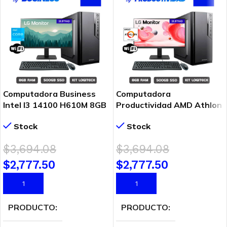
Computadora Business
Computadora
Intel I3 14100 H610M 8GB
Productividad AMD Athlon
500GB SSD 21.5″ FHD
3000G A520M 8GB 500GB
Stock
Stock
SSD 21.5″ FHD
$
3,694.08
$
3,694.08
$
2,777.50
$
2,777.50
AÑADIR AL CARRITO
AÑADIR AL CARRITO
PRODUCTO
PRODUCTO