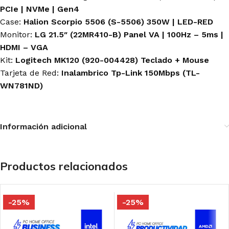
PCIe | NVMe | Gen4
Case:
Halion Scorpio 5506 (S-5506) 350W | LED-RED
Monitor:
LG 21.5″ (22MR410-B) Panel VA | 100Hz – 5ms |
HDMI – VGA
Kit:
Logitech MK120 (920-004428) Teclado + Mouse
Tarjeta de Red:
Inalambrico Tp-Link 150Mbps (TL-
WN781ND)
Información adicional
Productos relacionados
-25%
-25%