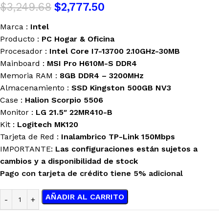
$
3,249.68
$
2,777.50
Marca :
Intel
Producto :
PC Hogar & Oficina
Procesador :
Intel Core I7-13700 2.10GHz-30MB
Mainboard :
MSI Pro H610M-S DDR4
Memoria RAM :
8GB DDR4 – 3200MHz
Almacenamiento :
SSD Kingston 500GB NV3
Case :
Halion Scorpio 5506
Monitor :
LG 21.5″ 22MR410-B
Kit :
Logitech MK120
Tarjeta de Red :
Inalambrico TP-Link 150Mbps
IMPORTANTE:
Las configuraciones están sujetos a
cambios y a disponibilidad de stock
Pago con tarjeta de crédito tiene 5% adicional
AÑADIR AL CARRITO