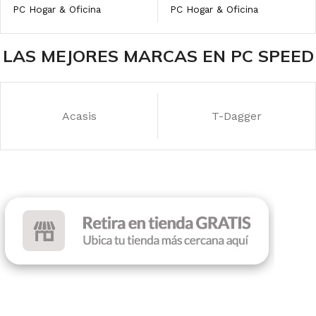
PC Hogar & Oficina
PC Hogar & Oficina
MARCA
MARCA
Intel
AMD
LAS MEJORES MARCAS EN PC SPEED
PROCESADOR INTEL
PROCESADOR AMD
Acasis
T-Dagger
Intel Core i3 – 14th Gen
AMD Athlon
MEMORIA RAM
MEMORIA RAM
8GB DDR4
8GB DDR4
DISCO SSD
DISCO SSD
500 GB
500 GB