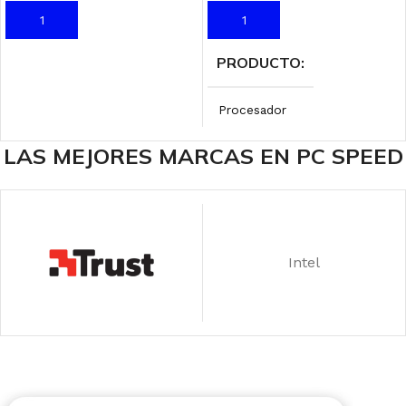
AÑADIR AL CARRITO
AÑADIR AL CARRITO
PRODUCTO
Procesador
LAS MEJORES MARCAS EN PC SPEED
MARCA
Intel
PROCESADOR INTEL
Intel
Intel Core i3 – 10th Gen
SOCKET
LGA 1200