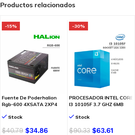
Productos relacionados
-15%
-30%
Fuente De Poderhalion
PROCESADOR INTEL CORE
Rgb-600 4XSATA 2XP4
I3 10105F 3.7 GHZ 6MB
1Xp6+2
(BX8070110105F) LGA
Stock
Stock
1200
$
40.79
$
34.86
$
90.33
$
63.61