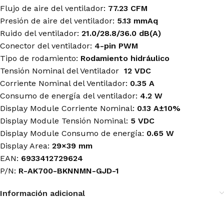
Flujo de aire del ventilador:
77.23 CFM
Presión de aire del ventilador:
5.13 mmAq
Ruido del ventilador:
21.0/28.8/36.0 dB(A)
Conector del ventilador:
4-pin PWM
Tipo de rodamiento:
Rodamiento hidráulico
Tensión Nominal del Ventilador
12 VDC
Corriente Nominal del Ventilador:
0.35 A
Consumo de energía del ventilador:
4.2 W
Display Module Corriente Nominal:
0.13 A±10%
Display Module Tensión Nominal:
5 VDC
Display Module Consumo de energía:
0.65 W
Display Area:
29×39 mm
EAN:
6933412729624
P/N:
R-AK700-BKNNMN-GJD-1
Información adicional