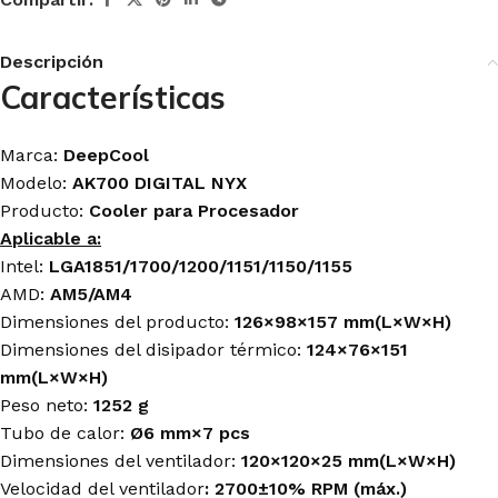
Descripción
Características
Marca:
DeepCool
Modelo:
AK700 DIGITAL NYX
Producto:
Cooler para Procesador
Aplicable a:
Intel:
LGA1851/1700/1200/1151/1150/1155
AMD:
AM5/AM4
Dimensiones del producto:
126×98×157 mm(L×W×H)
Dimensiones del disipador térmico:
124×76×151
mm(L×W×H)
Peso neto:
1252 g
Tubo de calor:
Ø6 mm×7 pcs
Dimensiones del ventilador:
120×120×25 mm(L×W×H)
Velocidad del ventilador
: 2700±10% RPM (máx.)