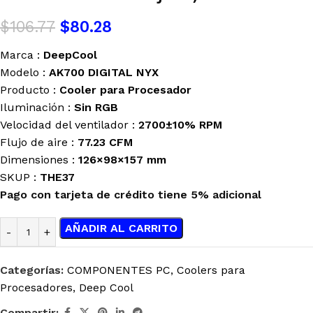
$
106.77
$
80.28
Marca :
DeepCool
Modelo :
AK700 DIGITAL NYX
Producto :
Cooler para Procesador
Iluminación :
Sin RGB
Velocidad del ventilador :
2700±10% RPM
Flujo de aire :
77.23 CFM
Dimensiones :
126×98×157 mm
SKUP :
THE37
Pago con tarjeta de crédito tiene 5% adicional
AÑADIR AL CARRITO
Categorías:
COMPONENTES PC
,
Coolers para
Procesadores
,
Deep Cool
Compartir: