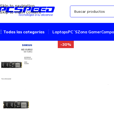
Skip to navigation
Skip to main content
Todas las categorías
Laptops
PC´S
Zona Gamer
Compo
-30%