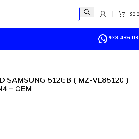
$
0.
933 436 0
D SAMSUNG 512GB ( MZ-VL85120 )
N4 – OEM