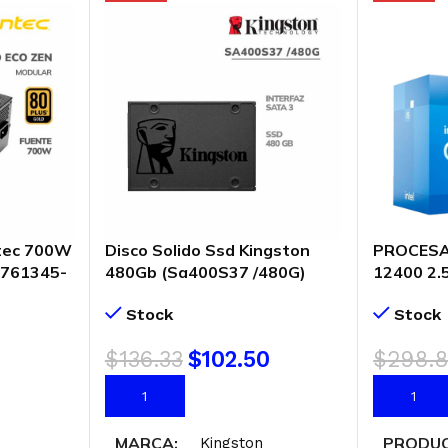
tec 700W
Disco Solido Ssd Kingston
PROCESA
-761345-
480Gb (Sa400S37 /480G)
12400 2.
d
Blister
(BX80715
Stock
Stock
$
136.33
$
102.50
$
298.
AÑADIR AL CARRITO
AÑADIR 
MARCA
PRODU
Kingston