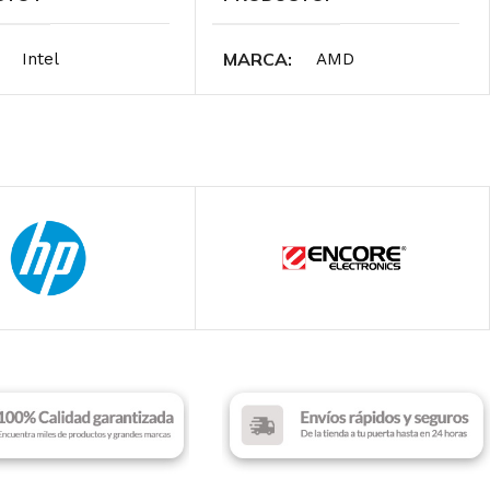
MARCA
Intel
AMD
ADOR INTEL
PROCESADOR AMD
re i5 – 12th Gen
AMD Ryzen 7
T
SOCKET
LGA 1700
AM4