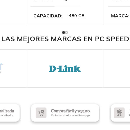
CAPACIDAD
MARCA
480 GB
FORMATO SSD
PROCES
SATA
LAS MEJORES MARCAS EN PC SPEED
Intel Co
VELOCIDAD DE LECTURA
SOCKE
500 MB/s
VELOCIDAD DE
ESCRITURA
450 MB/s