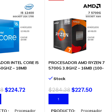
DOR INTEL CORE I5
PROCESADOR AMD RYZEN 7
50GHZ – 18MB
5700G 3.8GHZ – 16MB (100-
12400) LGA 1700
100000263BOX) AM4
Stock
88
$
224.72
$
284.38
$
227.50
AL CARRITO
AÑADIR AL CARRITO
CTO
PRODUCTO
Procesador
Procesador