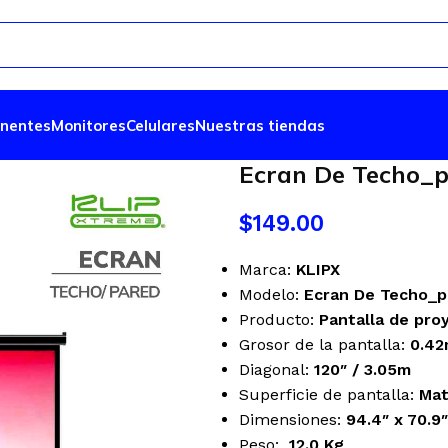
nentes
Monitores
Celulares
Nuestras tiendas
Ecran De Techo_p
$
149.00
Marca:
KLIPX
Modelo:
Ecran De Techo_
Producto:
Pantalla de pro
Grosor de la pantalla:
0.42
Diagonal:
120″ / 3.05m
Superficie de pantalla:
Mat
Dimensiones:
94.4″ x 70.9″
Peso:
12.0 Kg