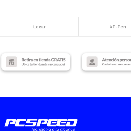
TAMAÑO DE PANT
15.6»
Lexar
XP-Pen
RESOLUCIÓN DE
PANTALLA
FULL HD
TIEMPO DE RESPU
4ms
FRECUENCIA
60 