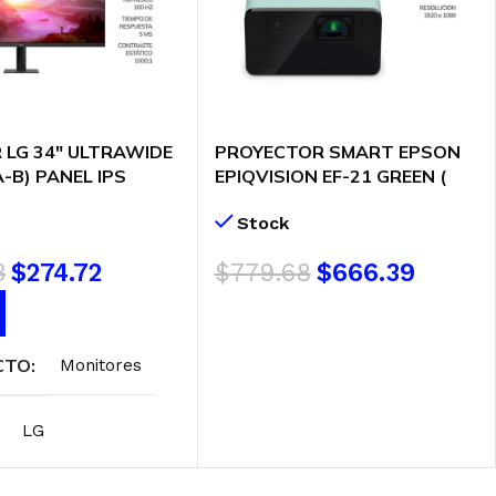
 LG 34″ ULTRAWIDE
PROYECTOR SMART EPSON
-B) PANEL IPS
EPIQVISION EF-21 GREEN (
0HZ/ 5MS| HDMI-DP
V11HB35320 ) 1920X1080 |
Stock
1000 LUMENES | WIFI – BT
3
$
274.72
$
779.68
$
666.39
AL CARRITO
AÑADIR AL CARRITO
CTO
Monitores
LG