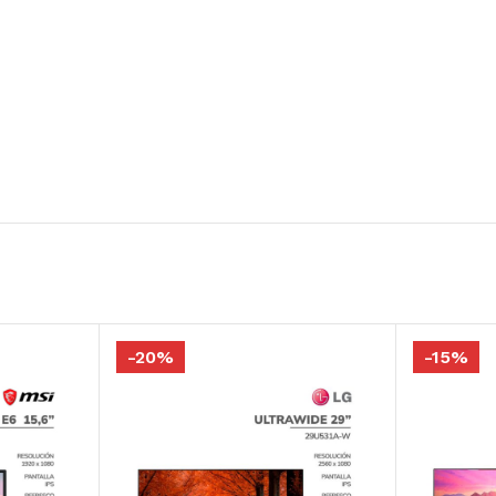
Redragon
Antec
VSG
Cooler Master
T-dagger
Deep Cool
Antryx
PAD MOUSE
SILLAS GAMER
Cougar
Cougar
Redragon
Gambyte
Logitech G
VertaGear
Razer
Antryx
-20%
-15%