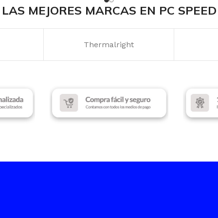
ALLA
TAMAÑO DE PANTALLA
TAMAÑO
LAS MEJORES MARCAS EN PC SPEED
29″
34″
Thermalright
RESOLUCIÓN DE
RESOLU
PANTALLA
PANTA
WFHD
WFHD
ESTA
TIEMPO DE RESPUESTA
TIEMPO
5ms
5ms
FRECUENCIA
FRECUE
Hz
100 Hz