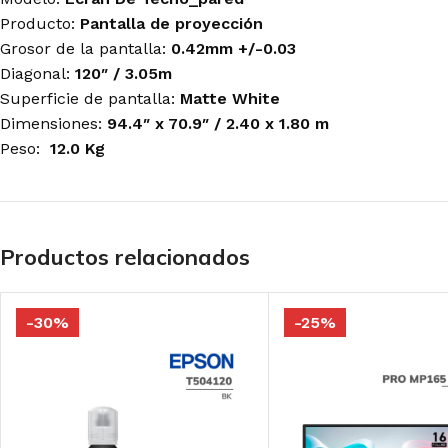
Antryx
Antryx
Antryx
Producto:
Pantalla de proyección
Cooler Master
Logitech-G
Logitech G
Grosor de la pantalla:
0.42mm +/-0.03
Deep Cool
Razer
Redragon
Halion
Diagonal:
120″ / 3.05m
Redragon
Razer
Gamemax
Superficie de pantalla:
Matte White
Dimensiones:
94.4″ x 70.9″ / 2.40 x 1.80 m
Peso:
MAINBOARD'S
12.0 Kg
MONITORES
MOUSE GAMER
GAMER
GAMER
Redragon
Asus
LG
Logitech G
Gigabyte
Halion
Razer
MSI
Gigabyte
Gravastar
Productos relacionados
MSI
TARJETAS DE
TECLADO GAMER
MICRÓFONOS
-30%
-25%
VIDEO GAMER
Logitech G
Blue
Asus
Razer
Fifine
Asrock
Redragon
Razer
Gigabyte
Royal Kludge
Streamplify
MSI
T-Dagger
Zotac