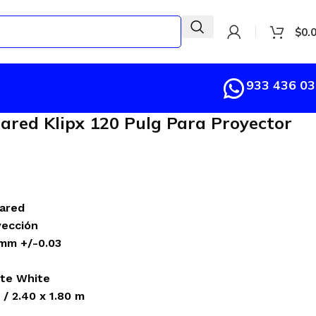
$
0.
933 436 0
ared Klipx 120 Pulg Para Proyector
pared
yección
mm +/-0.03
te White
 / 2.40 x 1.80 m