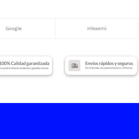
 DE PANTALLA
Google
Hiksemi
CIÓN DE
LLA
 DE RESPUESTA
NCIA
100 Hz