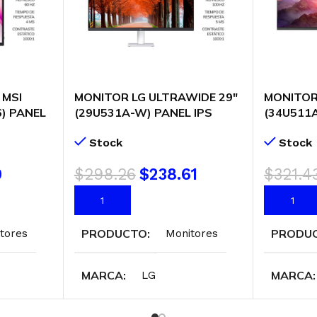
 MSI
MONITOR LG ULTRAWIDE 29″
MONITOR
6) PANEL
(29U531A-W) PANEL IPS
(34U511A
MI – 2
WFHD| 100HZ/ 5MS| HDMI- DP
WFHD| 10
Stock
Stock
9
$
298.26
$
238.61
$
321.4
AÑADIR AL CARRITO
AÑADIR 
PRODUCTO
PRODU
tores
Monitores
MARCA
MARCA
LG