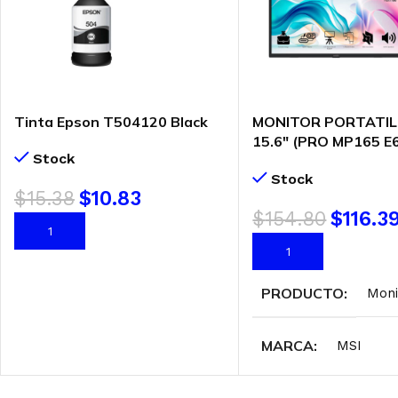
Tinta Epson T504120 Black
MONITOR PORTATIL
15.6″ (PRO MP165 E
Stock
IPS | 60HZ- 4MS | HD
Stock
USB-C
$
15.38
$
10.83
$
154.80
$
116.3
AÑADIR AL CARRITO
AÑADIR AL CARRITO
PRODUCTO
Moni
MARCA
MSI