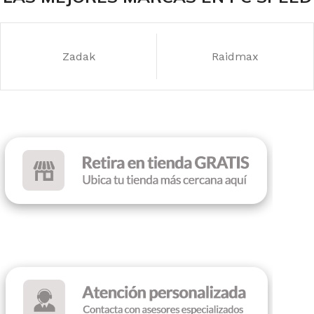
7
Zadak
Raidmax
ILUMINACIÓN
LED RED
COLOR
Black