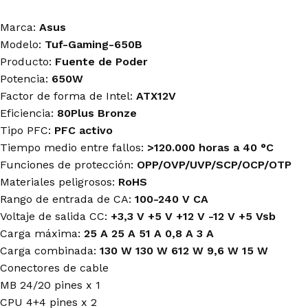
Marca:
Asus
Modelo:
Tuf-Gaming-650B
Producto:
Fuente de Poder
Potencia:
650W
Factor de forma de Intel:
ATX12V
Eficiencia:
80Plus Bronze
Tipo PFC:
PFC activo
Tiempo medio entre fallos:
>120.000 horas a 40 °C
Funciones de protección:
OPP/OVP/UVP/SCP/OCP/OTP
Materiales peligrosos:
RoHS
Rango de entrada de CA:
100-240 V CA
Voltaje de salida CC:
+3,3 V +5 V +12 V -12 V +5 Vsb
Carga máxima:
25 A 25 A 51 A 0,8 A 3 A
Carga combinada:
130 W 130 W 612 W 9,6 W 15 W
Conectores de cable
MB 24/20 pines x 1
CPU 4+4 pines x 2