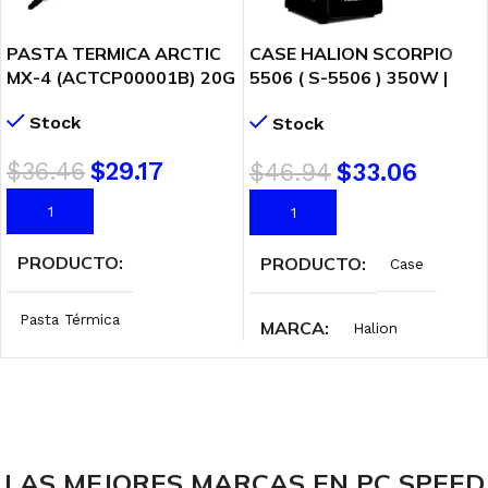
PASTA TERMICA ARCTIC
CASE HALION SCORPIO
MX-4 (ACTCP00001B) 20G
5506 ( S-5506 ) 350W |
LED-RED
Stock
Stock
$
36.46
$
29.17
$
46.94
$
33.06
AÑADIR AL CARRITO
AÑADIR AL CARRITO
PRODUCTO
PRODUCTO
Case
Pasta Térmica
MARCA
Halion
MARCA
Arctic
FUENTE
350W
COLOR
Gris
RANURAS DE
LAS MEJORES MARCAS EN PC SPEED
EXPANCIÓN