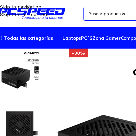
Skip to navigation
Skip to main content
Todas las categorías
Laptops
PC´S
Zona Gamer
Compo
-30%