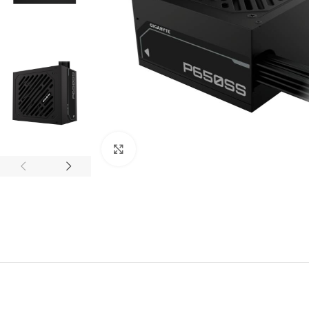
Clic para agrandar
ACCESORIOS
AUDÍFONOS
CASE GAMER
GAMER
GAMER