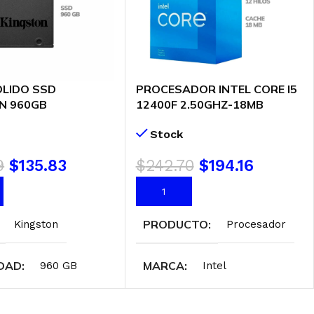
OLIDO SSD
PROCESADOR INTEL CORE I5
N 960GB
12400F 2.50GHZ-18MB
7/960G) BLISTER
(BX8071512400F) LGA 1700
Stock
9
$
135.83
$
242.70
$
194.16
AL CARRITO
AÑADIR AL CARRITO
PRODUCTO
Kingston
Procesador
DAD
MARCA
960 GB
Intel
TO SSD
PROCESADOR INTEL
SATA