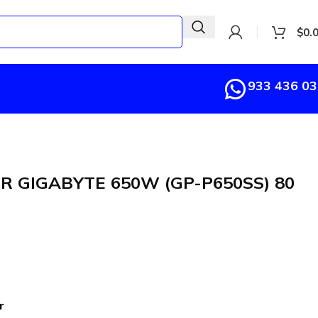
$
0.
933 436 0
R GIGABYTE 650W (GP-P650SS) 80
r