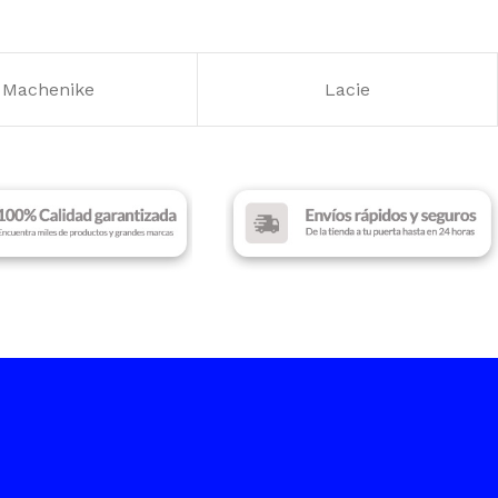
Intel Core i5 – 12th Gen
DAD DE LECTURA
Machenike
Lacie
SOCKET
LGA 1700
s
DAD DE
URA
s