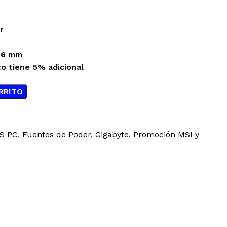
r
 86 mm
to tiene 5% adicional
RRITO
S PC
,
Fuentes de Poder
,
Gigabyte
,
Promoción MSI y