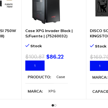
MSI 750W
Case XPG Invader Black |
DISCO S
II)
S/Fuente | (75260032)
KINGSTO
IE 5.1
(SA400S3
Stock
Stock
$
100.87
$
86.22
$
169.7
AÑADIR AL CARRITO
AÑADIR 
PRODUCTO
MARCA
Case
MARCA
CAPACI
XPG
FUENTE
FORMA
Sin fuente