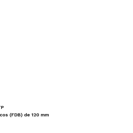
Redragon
Antec
VSG
Cooler Master
T-dagger
Deep Cool
Antryx
PAD MOUSE
SILLAS GAMER
Cougar
Cougar
Redragon
Gambyte
Logitech G
VertaGear
Razer
Antryx
TP
icos (FDB) de 120 mm