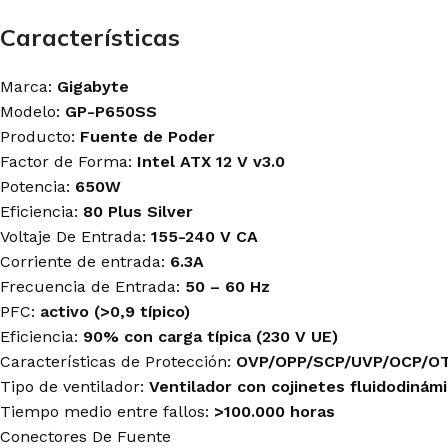
Antryx
Antryx
Antryx
Cooler Master
Características
Logitech-G
Logitech G
Deep Cool
Razer
Redragon
Halion
Marca:
Gigabyte
Redragon
Razer
Gamemax
Modelo:
GP-P650SS
Producto:
Fuente de Poder
MAINBOARD'S
MONITORES
MOUSE GAMER
Factor de Forma:
Intel ATX 12 V v3.0
GAMER
GAMER
Redragon
Potencia:
650W
Asus
LG
Logitech G
Eficiencia:
80 Plus Silver
Gigabyte
Halion
Razer
MSI
Gigabyte
Voltaje De Entrada:
155-240 V CA
Gravastar
MSI
Corriente de entrada:
6.3A
Frecuencia de Entrada:
50 – 60 Hz
PFC:
activo (>0,9 típico)
TARJETAS DE
TECLADO GAMER
MICRÓFONOS
VIDEO GAMER
Logitech G
Blue
Eficiencia:
90% con carga típica (230 V UE)
Asus
Razer
Fifine
Características de Protección:
OVP/OPP/SCP/UVP/OCP/O
Asrock
Redragon
Razer
Tipo de ventilador:
Ventilador con cojinetes fluidodinám
Gigabyte
Royal Kludge
Streamplify
Tiempo medio entre fallos:
>100.000 horas
MSI
T-Dagger
Conectores De Fuente
Zotac