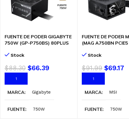
FUENTE DE PODER GIGABYTE
FUENTE DE PODER 
750W (GP-P750BS) 80PLUS
(MAG A750BN PCIE5 I
BRONZE
80PLUS BRONZE | PC
Stock
Stock
$
88.30
$
66.39
$
91.99
$
69.17
AÑADIR AL CARRITO
AÑADIR AL CARRITO
MARCA
MARCA
Gigabyte
MSI
FUENTE
FUENTE
750W
750W
CERTIFICACIÓN
CERTIFICACIÓN