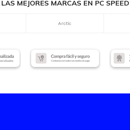
LAS MEJORES MARCAS EN PC SPEED
RANURAS DE EXPANCIÓN
VELOCI
Arctic
4
500 MB/
ILUMINACIÓN
VELOCI
RGB
ESCRIT
COLOR
Black
450 MB/