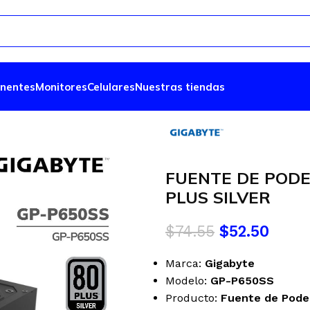
nentes
Monitores
Celulares
Nuestras tiendas
FUENTE DE PODE
PLUS SILVER
$
74.55
$
52.50
Marca:
Gigabyte
Modelo:
GP-P650SS
Producto:
Fuente de Pode