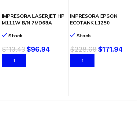
IMPRESORA LASERJET HP
IMPRESORA EPSON
M111W B/N 7MD68A
ECOTANK L1250
(7MD68A-AKV)
(C11CJ71303) WIFI – USB
Stock
Stock
$
113.43
$
96.94
$
228.69
$
171.94
AÑADIR AL CARRITO
AÑADIR AL CARRITO