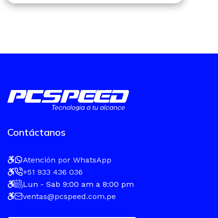
Contáctanos
Atención por WhatsApp
+51 933 436 036
Lun - Sab 9:00 am a 8:00 pm
ventas@pcspeed.com.pe