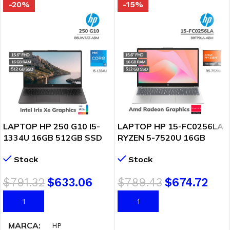
-20%
-15%
LAPTOP HP 250 G10 I5-
LAPTOP HP 15-FC0256LA
1334U 16GB 512GB SSD
RYZEN 5-7520U 16GB
15.6 HD FREEDOS
DDR5 512GB SSD 15.6″
Stock
Stock
(B5UW7AT-ABM)
FHD FREEDOS ( B9TP9LA-
ABM )
$
791.32
$
633.06
$
789.43
$
674.72
AÑADIR AL CARRITO
AÑADIR AL CARRITO
MARCA
HP