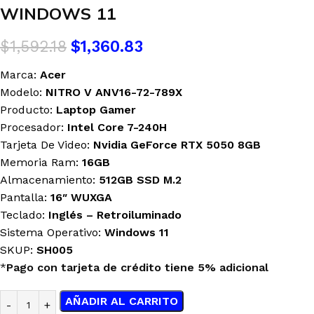
WINDOWS 11
$
1,592.18
$
1,360.83
Marca:
Acer
Modelo:
NITRO V ANV16-72-789X
Producto:
Laptop Gamer
Procesador:
Intel Core 7-240H
Tarjeta De Video:
Nvidia GeForce RTX 5050 8GB
Memoria Ram:
16GB
Almacenamiento:
512GB SSD M.2
Pantalla:
16″ WUXGA
Teclado:
Inglés
– Retroiluminado
Sistema Operativo:
Windows 11
SKUP:
SH005
*
Pago con tarjeta de crédito tiene 5% adicional
AÑADIR AL CARRITO