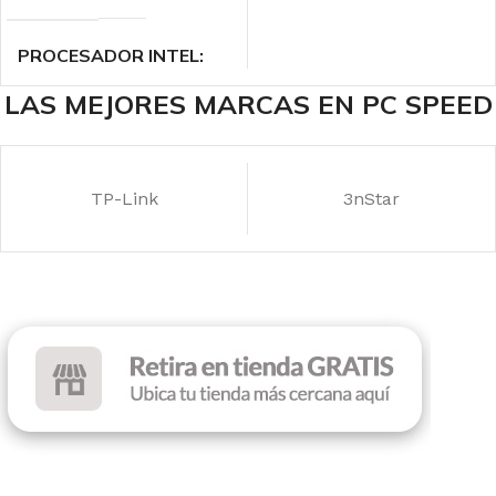
PROCESADOR INTEL
LAS MEJORES MARCAS EN PC SPEED
Intel Core i5 – 13th Gen
DISCO SSD
512 GB
TP-Link
3nStar
MEMORIA RAM
16 GB
TAMAÑO DE
PANTALLA
15.6″ FHD
TARJETA DE VIDEO