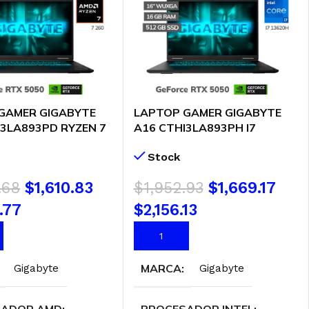
GAMER GIGABYTE
LAPTOP GAMER GIGABYTE
I3LA893PD RYZEN 7
A16 CTHI3LA893PH I7
B 512GB SSD T
13620H 16GB DDR5 512GB T
Stock
X 5050 8GB 16″
VIDEO RTX 5050 8GB 16″
65HZ FREEDOS
WUXGA 165HZ WINDOWS 11
.68
$
1,610.83
$
1,952.93
$
1,669.17
-A16-
(GAMING-A16-
893PD)
CTHI3LA893PH)
.77
$2,156.13
AL CARRITO
AÑADIR AL CARRITO
MARCA
Gigabyte
Gigabyte
SADOR AMD
PROCESADOR INTEL