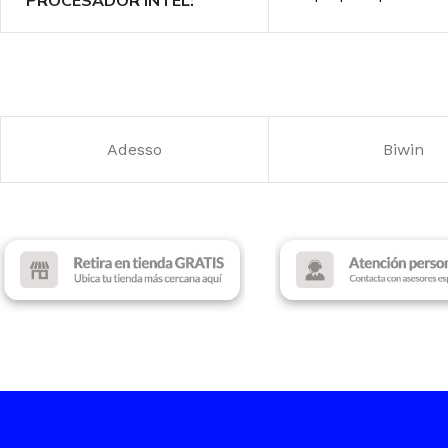
MARCA
Asus
Intel Core i5 – 12th Gen
DISCO SSD
PROCESADOR AM
512 GB
Adesso
Biwin
AMD Ryzen 5
MEMORIA RAM
16 GB
TARJETA DE VIDEO
TAMAÑO DE PANTALLA
AMD Radeon Graphi
15.6″ FHD
MEMORIA RAM
TARJETA DE VIDEO
8GB DDR5
Intel UHD Graphics
DISCO SSD
512 