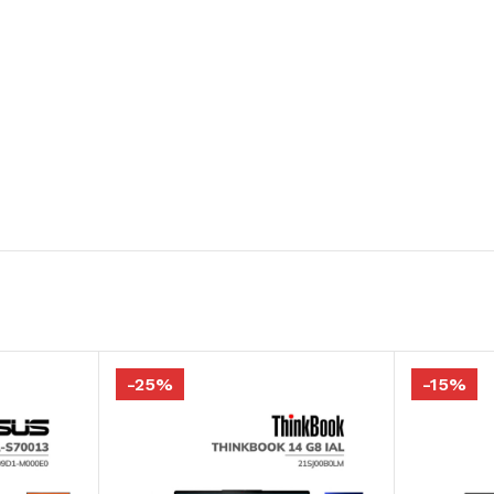
-25%
-15%