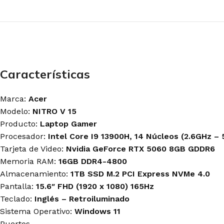
Antryx
Antryx
Antryx
Cooler Master
Logitech-G
Logitech G
Deep Cool
Razer
Redragon
Halion
Redragon
Razer
Gamemax
Características
MAINBOARD'S
MONITORES
MOUSE GAMER
GAMER
GAMER
Redragon
Asus
LG
Logitech G
Marca:
Acer
Gigabyte
Halion
Razer
Modelo:
NITRO V 15
MSI
Gigabyte
Gravastar
Producto:
Laptop Gamer
MSI
Procesador:
Intel Core I9 13900H, 14 Núcleos (2.6GHz – 
Tarjeta de Video:
Nvidia GeForce RTX 5060 8GB GDDR6
TARJETAS DE
TECLADO GAMER
MICRÓFONOS
Memoria RAM:
16GB DDR4-4800
VIDEO GAMER
Logitech G
Blue
Almacenamiento:
1TB SSD M.2 PCI Express NVMe 4.0
Asus
Razer
Fifine
Pantalla:
15.6″ FHD (1920 x 1080) 165Hz
Asrock
Redragon
Razer
Teclado:
Inglés – Retroiluminado
Gigabyte
Royal Kludge
Streamplify
MSI
Sistema Operativo:
Windows 11
T-Dagger
Zotac
Puertos