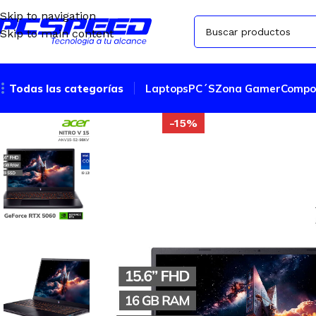
Skip to navigation
Skip to main content
Todas las categorías
Laptops
PC´S
Zona Gamer
Compo
-15%