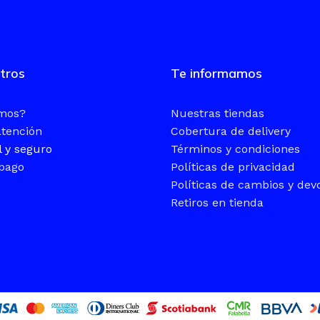
ALLA
TAMAÑO DE PANTALLA
tros
Te informamos
14″ WUXGA
omos?
Nuestras tiendas
VO
SISTEMA OPERATIVO
atención
Cobertura de delivery
l y seguro
Términos y condiciones
Windows 11 Pro
pago
Políticas de privacidad
Políticas de cambios y dev
Retiros en tienda