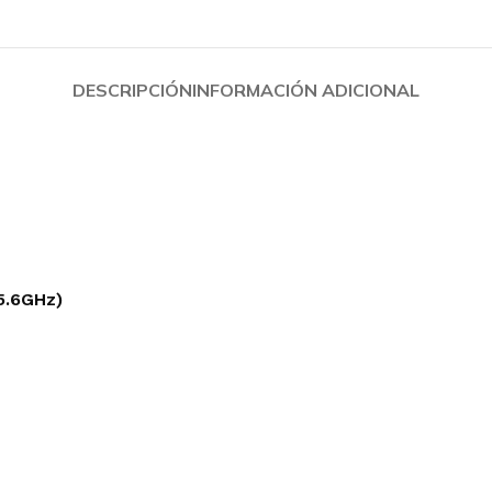
Redragon
Antec
VSG
Cooler Master
T-dagger
Deep Cool
DESCRIPCIÓN
INFORMACIÓN ADICIONAL
Antryx
PAD MOUSE
SILLAS GAMER
Cougar
Cougar
Redragon
Gambyte
Logitech G
VertaGear
Razer
Antryx
5.6GHz)