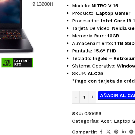
Modelo:
NITRO V 15
Producto:
Laptop Gamer
Procesador:
Intel Core I9
Tarjeta De Video:
Nvidia G
Memoria Ram:
16GB
Almacenamiento:
1TB SSD
Pantalla:
15.6″ FHD
Teclado:
Inglés
– Retroilu
Sistema Operativo:
Window
SKUP:
ALC25
*
Pago con tarjeta de créd
AÑADIR AL CA
SKU:
030696
Categorías:
Acer
,
Laptop 
ENFRIAMIENTO
JOYSTICK
Compartir:
LÍQUIDO