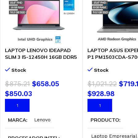
LAPTOP LENOVO IDEAPAD
LAPTOP ASUS EXP
SLIM 3 I5-12450H 16GB DDR5
P1 PM1503CDA-S70
512GB SSD 15.6″ FHD
RYZEN 5-7535HS 8G
Stock
Stock
FREEDOS ( 83ER00N8LM )
SSD 15.6″ FHD FRE
(90NX09D1-M000E0
$
875.21
$
658.05
$
1,021.22
$
719.
$850.03
$928.98
AÑADIR AL CARRITO
AÑADIR AL CARRITO
MARCA
PRODUCTO
Lenovo
Laptop Empresarial
PROCESADOR INTEL