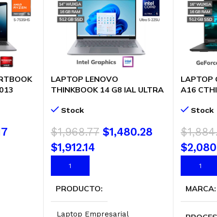
ERTBOOK
LAPTOP LENOVO
LAPTOP 
013
THINKBOOK 14 G8 IAL ULTRA
A16 CTH
B 512GB
5-225U 16GB 512GB SSD 14″
260 16G
Stock
Stock
EDOS
WUXGA WINDOWS 11 PRO
VIDEO RT
)
(21SJ00B0LM)
WUXGA 1
17
$
1,968.77
$
1,480.28
$
1,884
(GAMING
3THK3LA
$1,912.14
$2,080
AÑADIR AL CARRITO
AÑADIR 
PRODUCTO
MARCA
Laptop Empresarial
PROCE