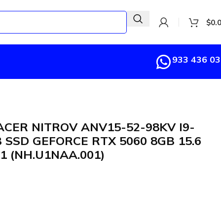
$
0.
933 436 0
CER NITROV ANV15-52-98KV I9-
 SSD GEFORCE RTX 5060 8GB 15.6
 (NH.U1NAA.001)
8