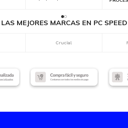
MARCA
Lenovo
AMD Ryz
LAS MEJORES MARCAS EN PC SPEED
D
PROCESADOR INTEL
DISCO 
Crucial
Intel Core Ultra 5
MEMORI
TARJETA DE VIDEO
TAMAÑO
cs
Intel Graphics
16″ WU
MEMORIA RAM
TARJET
16GB DDR5
NVIDIA 
DISCO SSD
GB
512 GB