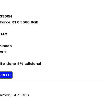
 13900H
eForce RTX 5060 8GB
 M.2
minado
s 11
ito tiene 5% adicional
RRITO
Gamer
,
LAPTOPS