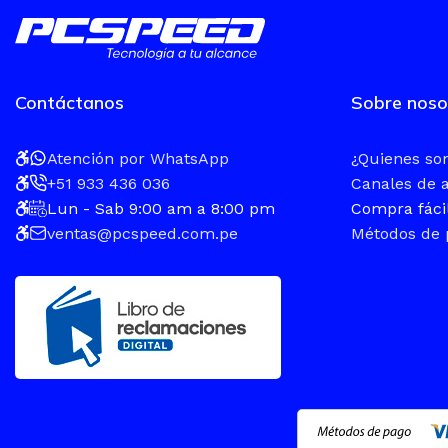
TAMAÑO DE PANT
Contáctanos
Sobre noso
15.6″ FHD
Atención por WhatsApp
¿Quienes s
SISTEMA OPERATI
+51 933 436 036
Canales de 
Lun - Sab 9:00 am a 8:00 pm
Compra fáci
FreeDOS
ventas@pcspeed.com.pe
Métodos de 