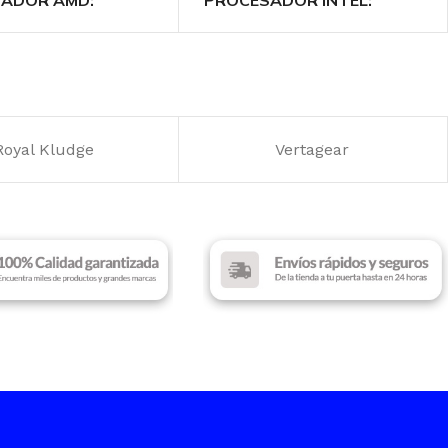
en 7
Intel Core i7 – 13th Gen
SSD
DISCO SSD
512 GB
512 GB
Royal Kludge
Vertagear
A RAM
MEMORIA RAM
16 GB
16 GB
 DE PANTALLA
TAMAÑO DE PANTALLA
XGA
16″ WUXGA
A DE VIDEO
TARJETA DE VIDEO
GeForce RTX 5050
NVIDIA GeForce RTX 5050