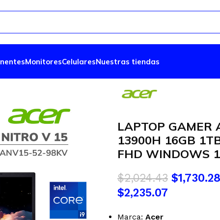
nentes
Monitores
Celulares
Nuestras tiendas
LAPTOP GAMER A
13900H 16GB 1TB
FHD WINDOWS 11
$
2,024.43
$
1,730.2
$2,235.07
Marca:
Acer