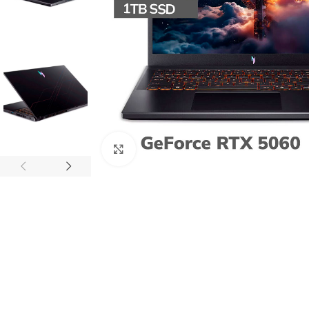
Clic para agrandar
ACCESORIOS
AUDÍFONOS
CASE GAMER
GAMER
GAMER