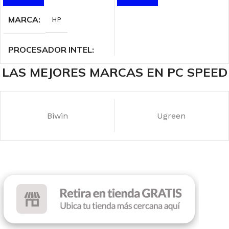
MARCA
HP
PROCESADOR INTEL
LAS MEJORES MARCAS EN PC SPEED
Intel Core i5 – 13th Gen
DISCO SSD
512 GB
Biwin
Ugreen
MEMORIA RAM
16 GB
TAMAÑO DE
PANTALLA
15.6″ FHD