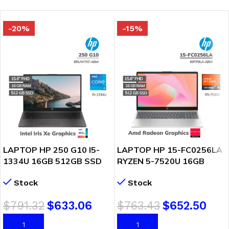
-20%
-15%
LAPTOP HP 250 G10 I5-
LAPTOP HP 15-FC0256LA
1334U 16GB 512GB SSD
RYZEN 5-7520U 16GB
15.6 HD FREEDOS
DDR5 512GB SSD 15.6″
Stock
Stock
(B5UW7AT-ABM)
FHD FREEDOS ( B9TP9LA-
ABM )
$
791.32
$
633.06
$
763.43
$
652.50
AÑADIR AL CARRITO
AÑADIR AL CARRITO