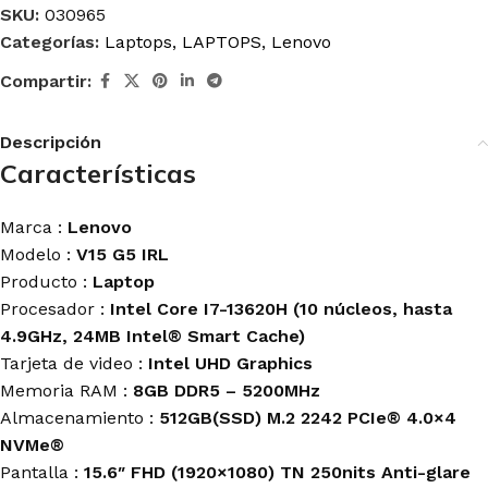
SKU:
030965
Categorías:
Laptops
,
LAPTOPS
,
Lenovo
Compartir:
Descripción
Características
Marca :
Lenovo
Modelo :
V15 G5 IRL
Producto :
Laptop
Procesador :
Intel Core I7-13620H (10 núcleos, hasta
4.9GHz, 24MB Intel® Smart Cache)
Tarjeta de video :
Intel UHD Graphics
Memoria RAM :
8GB DDR5 – 5200MHz
Almacenamiento :
512GB(SSD) M.2 2242 PCIe® 4.0×4
NVMe®
Pantalla :
15.6″ FHD (1920×1080) TN 250nits Anti-glare