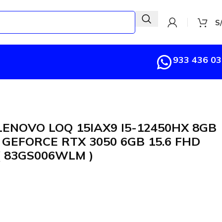
S
933 436 0
ENOVO LOQ 15IAX9 I5-12450HX 8GB
GEFORCE RTX 3050 6GB 15.6 FHD
( 83GS006WLM )