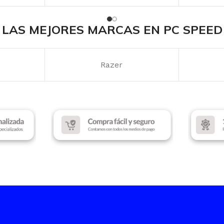
MARCA
 Gen
AMD Ryzen 7
LAS MEJORES MARCAS EN PC SPEED
MEMORIA RAM
PROCES
GB
16 GB
Antec
W
Intel Co
DISCO SSD
6 GB
512 GB
TARJET
ALLA
TAMAÑO DE PANTALLA
Intel Gr
15.6″ FHD
MEMORI
TARJETA DE VIDEO
16GB D
NVIDIA GeForce RTX 3050
DISCO 