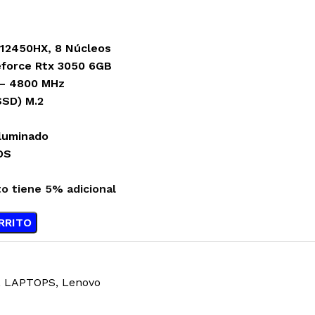
5-12450HX, 8 Núcleos
eforce Rtx 3050 6GB
– 4800 MHz
SD) M.2
iluminado
OS
to tiene 5% adicional
RRITO
,
LAPTOPS
,
Lenovo