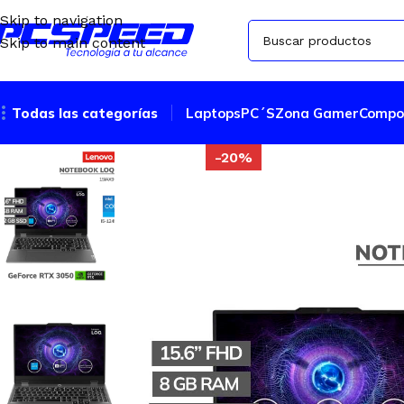
Skip to navigation
Skip to main content
Todas las categorías
Laptops
PC´S
Zona Gamer
Compo
-20%