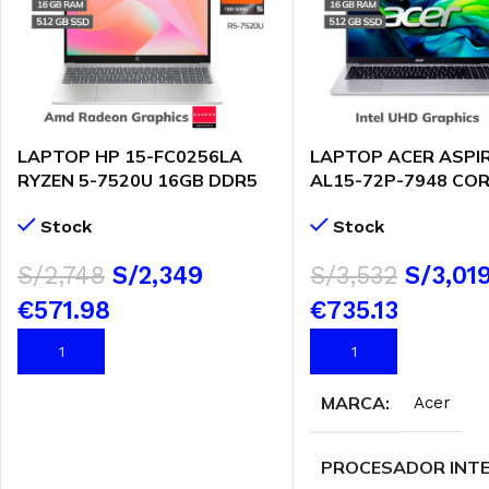
LAPTOP HP 15-FC0256LA
LAPTOP ACER ASPIR
RYZEN 5-7520U 16GB DDR5
AL15-72P-7948 CORE
512GB SSD 15.6″ FHD
13620H 16GB DDR5
Stock
Stock
FREEDOS ( B9TP9LA-ABM )
SSD 15.6″ FHD WI
(NX.D4CAL.009)
S/
2,748
S/
2,349
S/
3,532
S/
3,01
€571.98
€735.13
AÑADIR AL CARRITO
AÑADIR AL CARRITO
MARCA
Acer
PROCESADOR INT