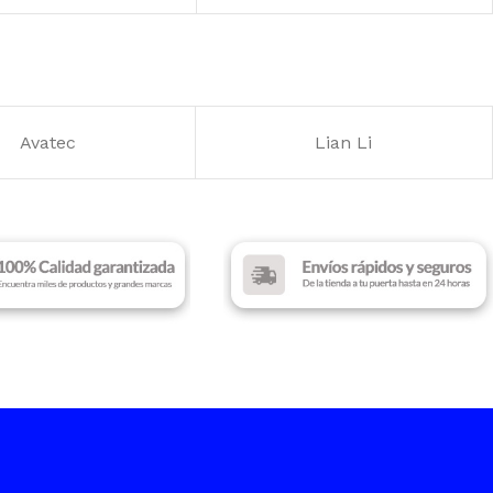
Lenovo
Intel Core i7 – 13th Gen
ADOR INTEL
DISCO SSD
512 GB
estern Digital
Huawei
re Ultra 5
MEMORIA RAM
16 GB
A DE VIDEO
TAMAÑO DE PANTALLA
aphics
16″ WUXGA
A RAM
TARJETA DE VIDEO
DR5
NVIDIA GeForce RTX 5050
SSD
512 GB