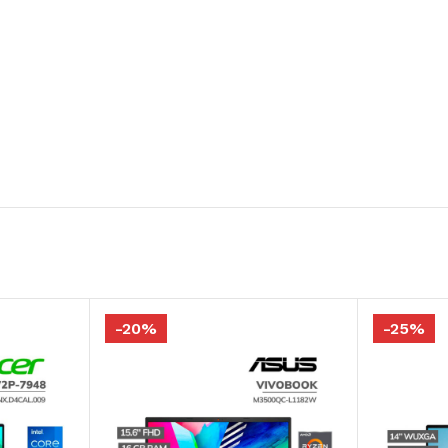
-20%
-25%