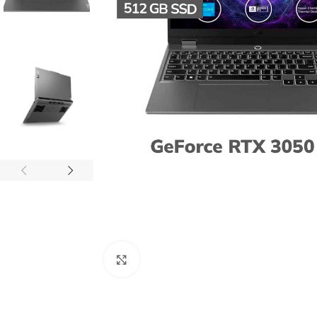
Clic para agrandar
ACCESORIOS
AUDÍFONOS
CASE GAMER
GAMER
GAMER