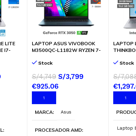
E LITE
LAPTOP ASUS VIVOBOOK
LAPTOP
 I7-
M3500QC-L1182W RYZEN 7-
THINKBOO
 512GB
5800H 16GB 512GB SSD T.
5-225U 1
Stock
Stock
NDOWS 11
VIDEO RTX 3050 4GB 15.6
WUXGA 
FHD OLED WINDOWS 11
(21SJ00B
9
S/
4,749
S/
3,799
S/
7,08
€925.06
€1,297.
AÑADIR AL CARRITO
AÑADIR 
MARCA
PRODU
Asus
Laptop 
EL
PROCESADOR AMD