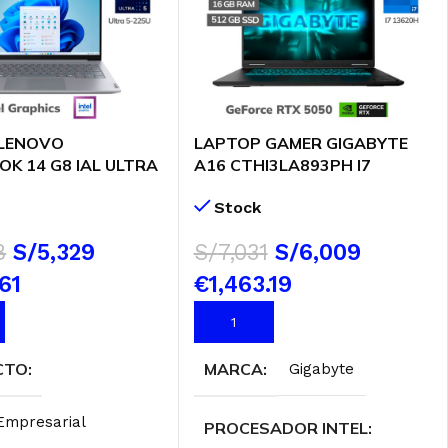
 LENOVO
LAPTOP GAMER GIGABYTE
K 14 G8 IAL ULTRA
A16 CTHI3LA893PH I7
6GB 512GB SSD 14″
13620H 16GB DDR5 512GB T
Stock
WINDOWS 11 PRO
VIDEO RTX 5050 8GB 16″
0LM)
WUXGA 165HZ WINDOWS 11
8
S/
5,329
S/
7,031
S/
6,009
(GAMING-A16-
CTHI3LA893PH)
61
€1,463.19
AL CARRITO
AÑADIR AL CARRITO
CTO
MARCA
Gigabyte
Empresarial
PROCESADOR INTEL