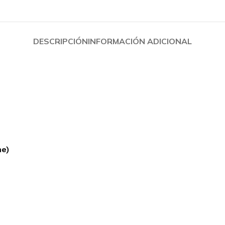
Redragon
Antec
VSG
Cooler Master
T-dagger
Deep Cool
DESCRIPCIÓN
INFORMACIÓN ADICIONAL
Antryx
PAD MOUSE
SILLAS GAMER
Cougar
Cougar
Redragon
Gambyte
Logitech G
VertaGear
Razer
Antryx
he)