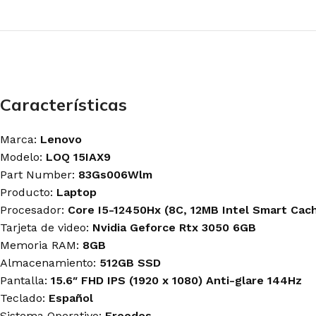
Antryx
Antryx
Antryx
Cooler Master
Logitech-G
Logitech G
Deep Cool
Razer
Redragon
Halion
Redragon
Razer
Gamemax
Características
MAINBOARD'S
MONITORES
MOUSE GAMER
GAMER
GAMER
Redragon
Asus
LG
Logitech G
Marca:
Lenovo
Gigabyte
Halion
Razer
Modelo:
LOQ 15IAX9
MSI
Gigabyte
Gravastar
Part Number:
83Gs006Wlm
MSI
Producto:
Laptop
Procesador:
Core I5-12450Hx (8C, 12MB Intel Smart Cac
TARJETAS DE
TECLADO GAMER
MICRÓFONOS
Tarjeta de video:
Nvidia Geforce Rtx 3050 6GB
VIDEO GAMER
Logitech G
Blue
Memoria RAM:
8GB
Asus
Razer
Fifine
Almacenamiento:
512GB SSD
Asrock
Redragon
Razer
Pantalla:
15.6″ FHD IPS (1920 x 1080) Anti-glare 144Hz
Gigabyte
Royal Kludge
Streamplify
MSI
Teclado:
Español
T-Dagger
Zotac
Sistema Operativo:
Freedos