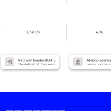
Intel Core i7 – 13th
DISCO SSD
512 
Acasis
Patriot
MEMORIA RAM
1
TAMAÑO DE PANT
15.6″ FHD
TARJETA DE VIDEO
Intel UHD Graphics