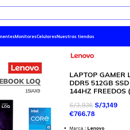
nentes
Monitores
Celulares
Nuestras tiendas
LAPTOP GAMER L
DDR5 512GB SSD 
144HZ FREEDOS 
S/
3,936
S/
3,149
€766.78
Marca :
Lenovo