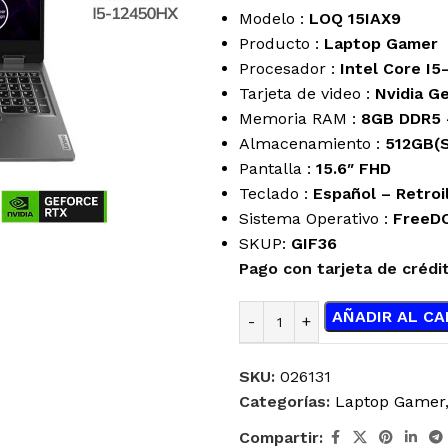
Modelo :
LOQ 15IAX9
Producto :
Laptop Gamer
Procesador :
Intel Core I
Tarjeta de video :
Nvidia G
Memoria RAM :
8GB DDR5 
Almacenamiento :
512GB(S
Pantalla :
15.6″ FHD
Teclado :
Español – Retro
Sistema Operativo :
FreeD
SKUP:
GIF36
Pago con tarjeta de crédi
AÑADIR AL CA
SKU:
026131
Categorías:
Laptop Gamer
ENFRIAMIENTO
JOYSTICK
Compartir:
LÍQUIDO