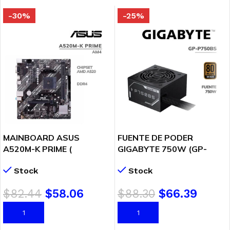
-30%
-25%
MAINBOARD ASUS
FUENTE DE PODER
A520M-K PRIME (
GIGABYTE 750W (GP-
90MB1500-M0EAY0 ) AM4
P750BS) 80PLUS BRONZE
Stock
Stock
$
82.44
$
58.06
$
88.30
$
66.39
AÑADIR AL CARRITO
AÑADIR AL CARRITO