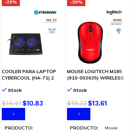
-25%
-30%
COOLER PARA LAPTOP
MOUSE LOGITECH M185
CYBERCOOL (HA-71) 2
(910-003635) WIRELESS
FAN 140MM | 2 USB-A
RED
Stock
Stock
$
14.41
$
10.83
$
19.33
$
13.61
AÑADIR AL CARRITO
AÑADIR AL CARRITO
PRODUCTO
PRODUCTO
Mouse