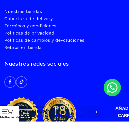
Nuestras tiendas
Cobertura de delivery
Términos y condiciones
Políticas de privacidad
Políticas de cambios y devoluciones
Retiros en tienda
Nuestras redes sociales
AUDIFONO CON
$
10.71
MICROFONO
AÑAD
GENIUS HS-200C
CAR
$
8.06
BLACK (
Menu
Mi carrito
31710151104 )