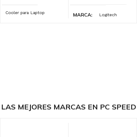
Cooler para Laptop
MARCA
Logitech
MARCA
Cybercool
INTERFAZ
ILUMINACIÓN
Wireless 2.4 GHz
LED BLUE
DPI
1000
ILUMINACIÓN
Sin RGB
COLOR
Red
LAS MEJORES MARCAS EN PC SPEED