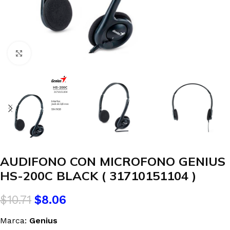
Clic para agrandar
AUDIFONO CON MICROFONO GENIUS
HS-200C BLACK ( 31710151104 )
$
10.71
$
8.06
Marca:
Genius