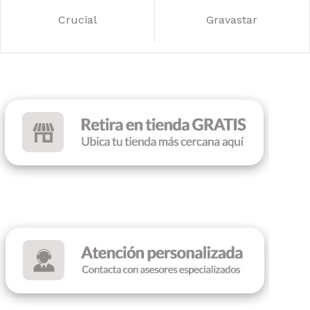
FUENTE
FUENTE
500W
500W
Crucial
Gravastar
RANURAS DE
RANURAS DE
EXPANCIÓN
EXPANSIÓN
7
7
ILUMINACIÓN
ILUMINACIÓN
RGB
Led Rainbow
COLOR
Black
COLOR
Black