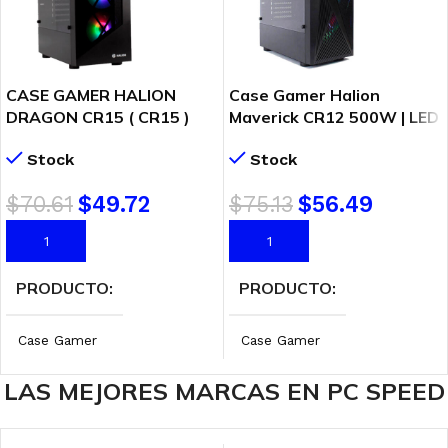
CASE GAMER HALION
Case Gamer Halion
DRAGON CR15 ( CR15 )
Maverick CR12 500W | LED
500W | VIDRIO TEMPLADO
| Vidrio Templado
Stock
Stock
| LED-RAINBOW
$
70.61
$
49.72
$
75.13
$
56.49
AÑADIR AL CARRITO
AÑADIR AL CARRITO
PRODUCTO
PRODUCTO
Case Gamer
Case Gamer
LAS MEJORES MARCAS EN PC SPEED
MARCA
MARCA
Halion
Halion