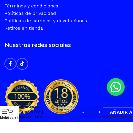
Términos y condiciones
Políticas de privacidad
Políticas de cambios y devoluciones
Retiros en tienda
Nuestras redes sociales
Case Halion
$
58.68
Slim S613
Supra-Pro |
AÑADIR A
$
46.94
350W | LED
Menu
Mi carrito
RGB