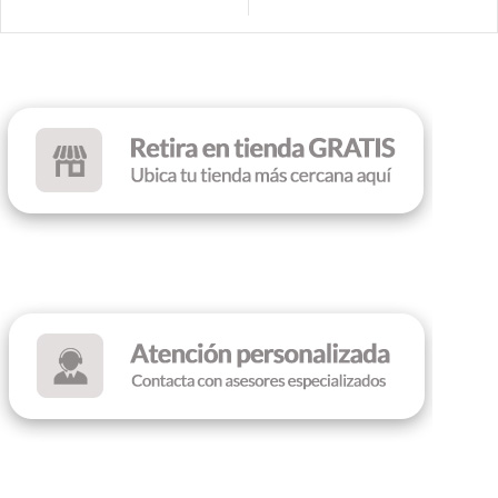
7
ILUMINACIÓN
LED RED
COLOR
Black