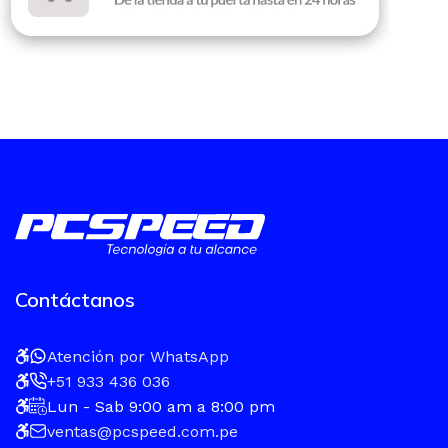
Contáctanos
Atención por WhatsApp
+51 933 436 036
Lun - Sab 9:00 am a 8:00 pm
ventas@pcspeed.com.pe