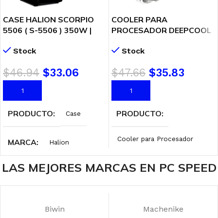
CASE HALION SCORPIO
COOLER PARA
5506 ( S-5506 ) 350W |
PROCESADOR DEEPCOOL
LED-RED
AK400 WH (R-AK400-
Stock
Stock
WHNNMN-G-1) WHITE
$
46.94
$
33.06
$
47.66
$
35.83
AÑADIR AL CARRITO
AÑADIR AL CARRITO
PRODUCTO
PRODUCTO
Case
Cooler para Procesador
MARCA
Halion
LAS MEJORES MARCAS EN PC SPEED
MARCA
Deep Cool
FUENTE
350W
ILUMINACIÓN
Sin RGB
RANURAS DE
Biwin
Machenike
EXPANCIÓN