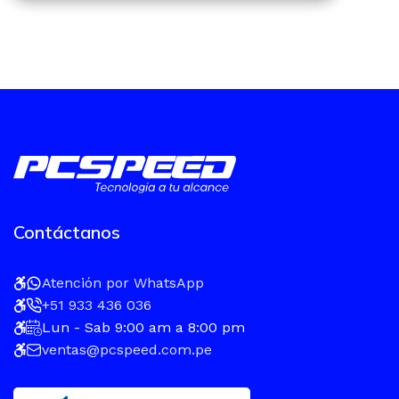
Contáctanos
Atención por WhatsApp
+51 933 436 036
Lun - Sab 9:00 am a 8:00 pm
ventas@pcspeed.com.pe