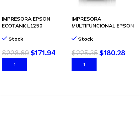
IMPRESORA EPSON
IMPRESORA
ECOTANK L1250
MULTIFUNCIONAL EPSON
(C11CJ71303) WIFI – USB
L3210 ECOTANK
Stock
Stock
(C11CJ68301) IMPRIME –
ESCANEA – FOTOCOPIA
$
228.69
$
171.94
$
225.35
$
180.28
AÑADIR AL CARRITO
AÑADIR AL CARRITO