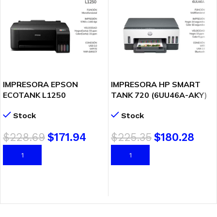
IMPRESORA EPSON
IMPRESORA HP SMART
ECOTANK L1250
TANK 720 (6UU46A-AKY)
(C11CJ71303) WIFI – USB
MULTIFUNCIONAL | WIFI
Stock
Stock
$
228.69
$
171.94
$
225.35
$
180.28
AÑADIR AL CARRITO
AÑADIR AL CARRITO