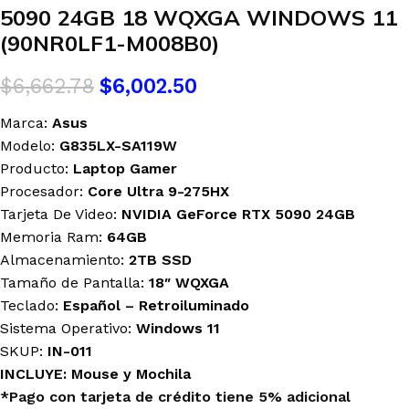
5090 24GB 18 WQXGA WINDOWS 11
(90NR0LF1-M008B0)
$
6,662.78
$
6,002.50
Marca:
Asus
Modelo:
G835LX-SA119W
Producto:
Laptop Gamer
Procesador:
Core Ultra 9-275HX
Tarjeta De Video:
NVIDIA GeForce RTX
5090 24GB
Memoria Ram:
64GB
Almacenamiento:
2TB SSD
Tamaño de Pantalla:
18″ WQXGA
Teclado:
Español – Retroiluminado
Sistema Operativo:
Windows 11
SKUP:
IN-011
INCLUYE: Mouse y Mochila
*Pago con tarjeta de crédito tiene 5% adicional