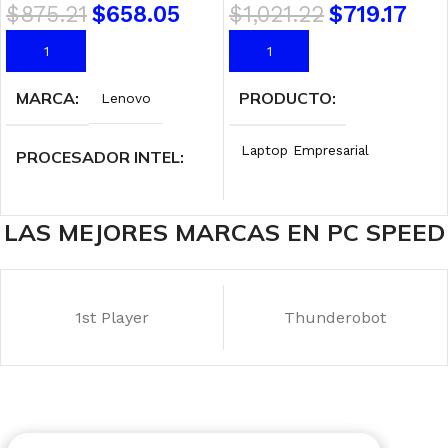
$
875.21
$
658.05
$
1,021.22
$
719.17
FREEDOS (90NX09D1-
M000E0)
AÑADIR AL CARRITO
AÑADIR AL CARRITO
MARCA
PRODUCTO
Lenovo
Laptop Empresarial
PROCESADOR INTEL
MARCA
Asus
Intel Core i5 – 12th Gen
LAS MEJORES MARCAS EN PC SPEED
DISCO SSD
PROCESADOR AMD
512 GB
1st Player
Thunderobot
AMD Ryzen 5
MEMORIA RAM
16 GB
TARJETA DE VIDEO
TAMAÑO DE
PANTALLA
AMD Radeon Graphics