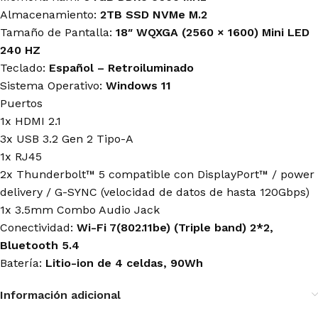
Almacenamiento:
2TB SSD NVMe M.2
Tamaño de Pantalla:
18″ WQXGA (2560 × 1600) Mini LED
240 HZ
Teclado:
Español – Retroiluminado
Sistema Operativo:
Windows 11
Puertos
1x HDMI 2.1
3x USB 3.2 Gen 2 Tipo-A
1x RJ45
2x Thunderbolt™ 5 compatible con DisplayPort™ / power
delivery / G-SYNC (velocidad de datos de hasta 120Gbps)
1x 3.5mm Combo Audio Jack
Conectividad:
Wi-Fi 7(802.11be) (Triple band) 2*2,
Bluetooth 5.4
Batería:
Litio-ion de 4 celdas, 90Wh
Información adicional