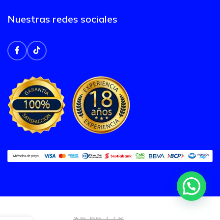
Nuestras redes sociales
LAPTOP
GAMER
ASUS ROG
STRIX
SCAR 18
G835LX-
SA119W
ULTRA 9-
$
6,662.78