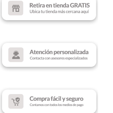
15.6″ FHD
MEMORIA RAM
TARJETA DE VIDEO
8GB DDR5
Intel UHD Graphics
DISCO SSD
512 GB
TAMAÑO DE
PANTALLA
15.6″ FHD
SISTEMA OPERATIVO
FreeDOS