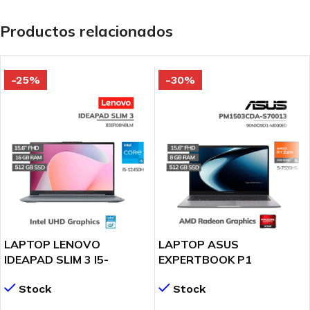
Productos relacionados
-25%
-30%
LAPTOP LENOVO
LAPTOP ASUS
IDEAPAD SLIM 3 I5-
EXPERTBOOK P1
12450H 16GB DDR5
PM1503CDA-S70013
Stock
Stock
512GB SSD 15.6″ FHD
RYZEN 5-7535HS 8GB
FREEDOS ( 83ER00N8LM )
512GB SSD 15.6″ FHD