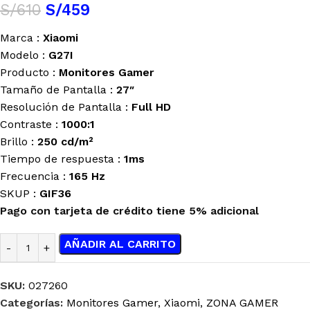
S/
610
S/
459
Marca :
Xiaomi
Modelo :
G27I
Producto :
Monitores Gamer
Tamaño de Pantalla :
27″
Resolución de Pantalla :
Full HD
Contraste :
1000:1
Brillo :
250 cd/m²
Tiempo de respuesta :
1ms
Frecuencia :
165 Hz
SKUP :
GIF36
Pago con tarjeta de crédito tiene 5% adicional
AÑADIR AL CARRITO
SKU:
027260
Categorías:
Monitores Gamer
,
Xiaomi
,
ZONA GAMER