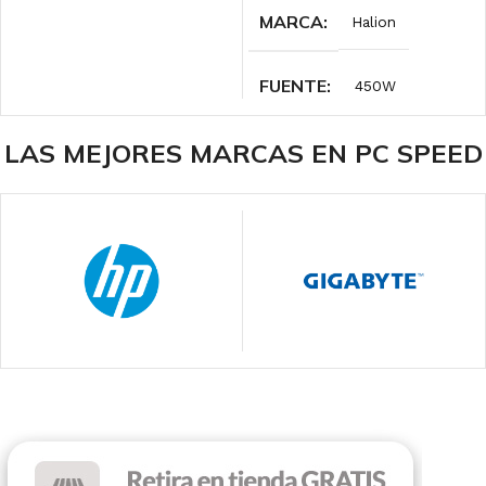
MARCA
Halion
FUENTE
450W
LAS MEJORES MARCAS EN PC SPEED
RANURAS DE
EXPANCIÓN
7
ILUMINACIÓN
RGB
COLOR
Black