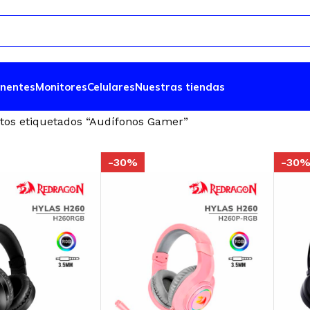
nentes
Monitores
Celulares
Nuestras tiendas
tos etiquetados “Audífonos Gamer”
-30%
-30