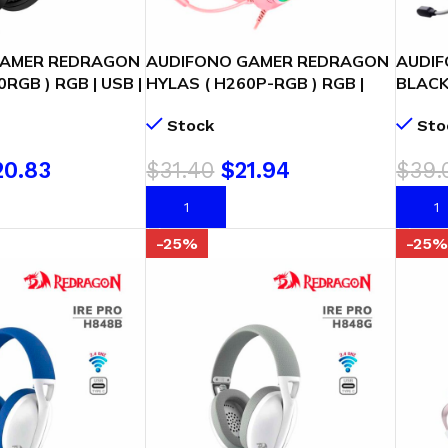
GAMER REDRAGON
AUDIFONO GAMER REDRAGON
AUDI
RGB ) RGB | USB |
HYLAS ( H260P-RGB ) RGB |
BLACK 
CK
USB | 3.5 MM | PINK
RGH30
Stock
Sto
20.83
$
31.40
$
21.94
$
39.
ARRITO
AÑADIR AL CARRITO
AÑADI
-25%
-25