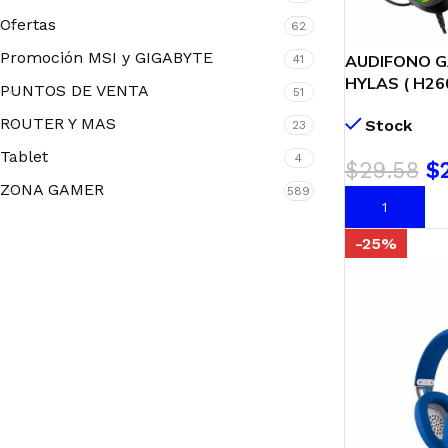
Ofertas
62
Promoción MSI y GIGABYTE
AUDIFONO 
41
HYLAS ( H260
PUNTOS DE VENTA
51
3.5 MM | BLA
ROUTER Y MAS
Stock
23
Tablet
4
$
29.58
$
ZONA GAMER
589
AÑADIR AL C
-25%