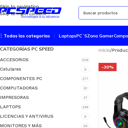
Skip to navigation
Skip to main content
Todas las categorías
Laptops
PC´S
Zona Gamer
Compo
CATEGORÍAS PC SPEED
Inicio
Produc
ACCESORIOS
306
-30%
Celulares
8
COMPONENTES PC
277
COMPUTADORAS
61
IMPRESORAS
37
LAPTOPS
248
LICENCIAS Y ANTIVIRUS
8
MONITORES Y MÁS
39