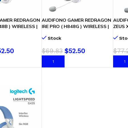
GAMER REDRAGON
AUDIFONO GAMER REDRAGON
AUDI
48B ) WIRELESS |
IRE PRO ( H848G ) WIRELESS |
ZEUS X
 | USB TYPE-C |
ULTRA-LIGHT | USB TYPE-C |
VIRTUA
Stock
Sto
GREY
BLAC
52.50
$
69.83
$
52.50
$
77.
ARRITO
AÑADIR AL CARRITO
AÑADI