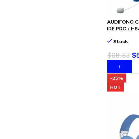
AUDIFONO 
IRE PRO ( H8
ULTRA-LIGHT
Stock
BLUE
$
69.83
$
AÑADIR AL C
-25%
HOT