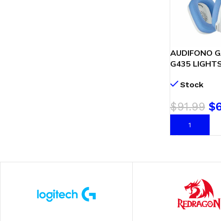
AUDIFONO G
G435 LIGHTS
001073 ) WIR
Stock
WHITE
$
91.99
$
6
AÑADIR AL C