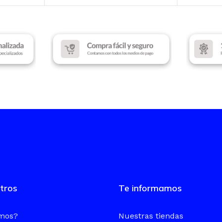
tros
Te informamos
omos?
Nuestras tiendas