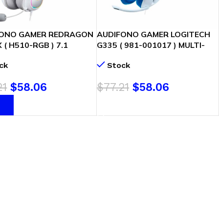
FONO GAMER REDRAGON
AUDIFONO GAMER LOGITECH
 ( H510-RGB ) 7.1
G335 ( 981-001017 ) MULTI-
L | LED-RGB | USB |
PLATAFORMA | WHITE
ck
Stock
K
21
$
58.06
$
77.21
$
58.06
R AL CARRITO
AÑADIR AL CARRITO