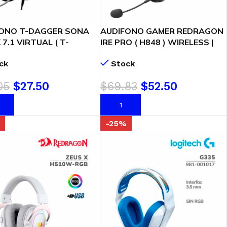
FONO T-DAGGER SONA
AUDIFONO GAMER REDRAGON
7.1 VIRTUAL ( T-
IRE PRO ( H848 ) WIRELESS |
4 ) GAMING | LED-RGB
ULTRA-LIGHT | USB TYPE-C |
ck
Stock
BLACK
05
$
27.50
$
69.83
$
52.50
R AL CARRITO
AÑADIR AL CARRITO
%
-25%