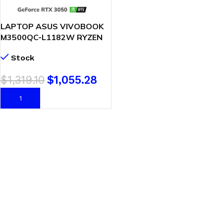
LAPTOP ASUS VIVOBOOK
M3500QC-L1182W RYZEN
7-5800H 16GB 512GB SSD
Stock
T. VIDEO RTX 3050 4GB
15.6 FHD OLED WINDOWS
$
1,319.10
$
1,055.28
11
AÑADIR AL CARRITO