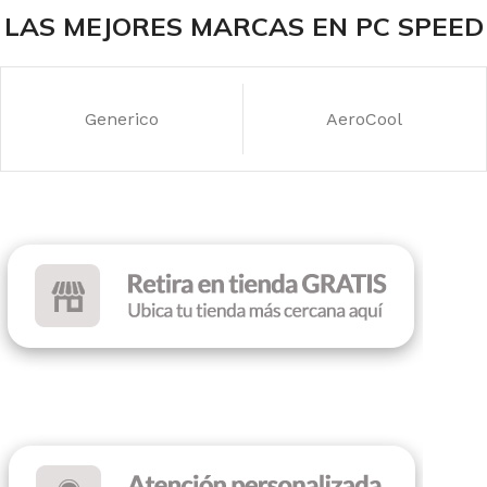
ILUMINACIÓN
Sin RGB
LAS MEJORES MARCAS EN PC SPEED
COLOR
Black
Generico
AeroCool