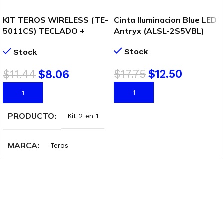
KIT TEROS WIRELESS (TE-
Cinta Iluminacion Blue LED
5011CS) TECLADO +
Antryx (ALSL-2S5VBL)
MOUSE
Stock
Stock
$
17.75
$
12.50
$
11.44
$
8.06
AÑADIR AL CARRITO
AÑADIR AL CARRITO
PRODUCTO
Kit 2 en 1
MARCA
Teros
INTERFAZ
Wireless 2.4 GHz