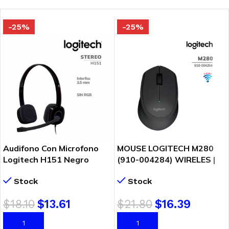
-25%
-25%
Audifono Con Microfono
MOUSE LOGITECH M280
Logitech H151 Negro
(910-004284) WIRELES |
(981-000587)
NEGRO
Stock
Stock
$
18.10
$
13.61
$
21.80
$
16.39
AÑADIR AL CARRITO
AÑADIR AL CARRITO