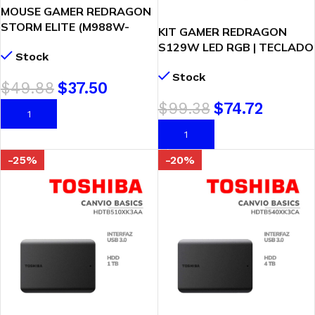
MOUSE GAMER REDRAGON
STORM ELITE (M988W-
KIT GAMER REDRAGON
RGB) LED RGB | USB | 16000
S129W LED RGB | TECLADO
Stock
DPI | WHITE
| MOUSE | AUDIFONO |
Stock
SWITCH RED | WHITE
$
49.88
$
37.50
$
99.38
$
74.72
AÑADIR AL CARRITO
AÑADIR AL CARRITO
-25%
-20%