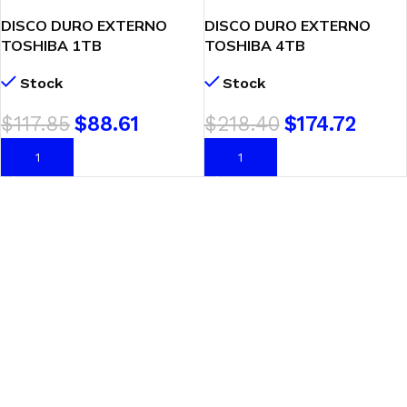
DISCO DURO EXTERNO
DISCO DURO EXTERNO
TOSHIBA 1TB
TOSHIBA 4TB
(HDTB510XK3AA) CANVIO
(HDTB540XK3CA) CANVIO
Stock
Stock
BASICS
BASICS
$
117.85
$
88.61
$
218.40
$
174.72
AÑADIR AL CARRITO
AÑADIR AL CARRITO