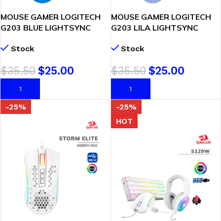
MOUSE GAMER LOGITECH
MOUSE GAMER LOGITECH
G203 BLUE LIGHTSYNC
G203 LILA LIGHTSYNC
(910-005792) 8000 DPI |
(910-005851) 8000 DPI |
Stock
Stock
LED-RGB
LED-RGB
$
35.50
$
25.00
$
35.50
$
25.00
AÑADIR AL CARRITO
AÑADIR AL CARRITO
-25%
-25%
HOT