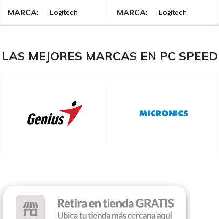
MARCA
MARCA
Logitech
Logitech
INTERFAZ
INTERFAZ
LAS MEJORES MARCAS EN PC SPEED
Wireless 2.4 GHz
Wireless 2.4 GHz
DPI
DPI
1000
1000
ILUMINACIÓN
ILUMINACIÓN
Sin RGB
Sin RGB
COLOR
COLOR
Black
Red