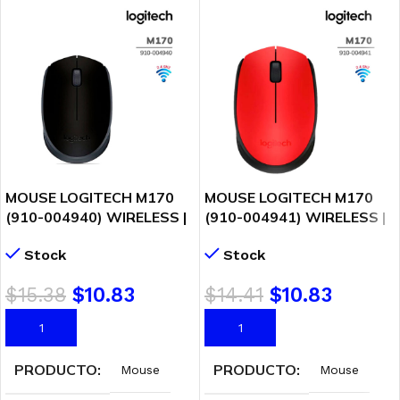
MOUSE LOGITECH M170
MOUSE LOGITECH M170
(910-004940) WIRELESS |
(910-004941) WIRELESS |
BLACK
RED
Stock
Stock
$
15.38
$
10.83
$
14.41
$
10.83
AÑADIR AL CARRITO
AÑADIR AL CARRITO
PRODUCTO
PRODUCTO
Mouse
Mouse