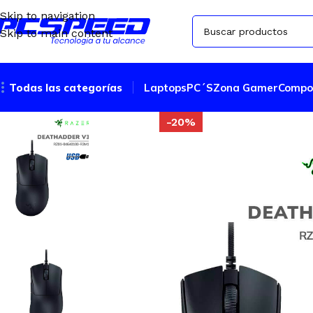
Skip to navigation
Skip to main content
Todas las categorías
Laptops
PC´S
Zona Gamer
Compo
-20%