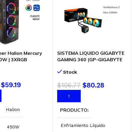
er Halion Mercury
SISTEMA LIQUIDO GIGABYTE
50W | 3XRGB
GAMING 360 (GP-GIGABYTE
GME 360) LGA – AMD | LED-
Stock
ARGB
$
59.19
$
106.77
$
80.28
AL CARRITO
AÑADIR AL CARRITO
PRODUCTO
Halion
Enfriamiento Líquido
450W