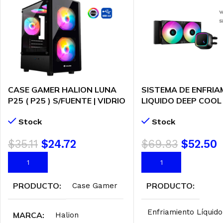
CASE GAMER HALION LUNA
SISTEMA DE ENFRIA
P25 ( P25 ) S/FUENTE | VIDRIO
LIQUIDO DEEP COOL
TEMPLADO | 3 LED-RGB
ARGB (R-LE520-BK
Stock
Stock
1) AM5 – LGA 1700 | 
ARGB
$
35.11
$
24.72
$
69.83
$
52.50
AÑADIR AL CARRITO
AÑADIR AL CARRITO
PRODUCTO
PRODUCTO
Case Gamer
Enfriamiento Líquido
MARCA
Halion