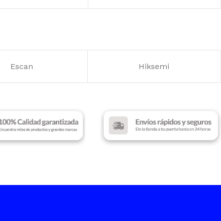
MARCA
Gigabyte
S DE EXPANCIÓN
ILUMINACIÓN
ARGB
Escan
Hiksemi
ACIÓN
VENTILADORES
RGB
3
Black