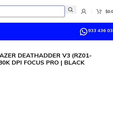
$
0.
933 436 0
AZER DEATHADDER V3 (RZ01-
30K DPI FOCUS PRO | BLACK