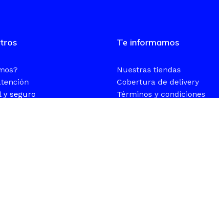
tros
Te informamos
omos?
Nuestras tiendas
atención
Cobertura de delivery
l y seguro
Términos y condiciones
pago
Políticas de privacidad
Políticas de cambios y dev
Retiros en tienda