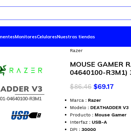
nentes
Monitores
Celulares
Nuestras tiendas
Razer
MOUSE GAMER R
04640100-R3M1) 
$
86.46
$
69.17
Marca :
Razer
Modelo :
DEATHADDER V3
Producto :
Mouse Gamer
Interfaz :
USB-A
DPI :
30000