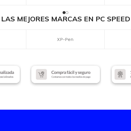
MARCA
l
Redragon
RANURA
LAS MEJORES MARCAS EN PC SPEED
INTERFAZ
GB
7
XP-Pen
Bluetooth
,
USB Tipo C
ILUMIN
2
ILUMINACIÓN
RGB
COLOR
SWITCH
Outemu Brown
COLOR
Black