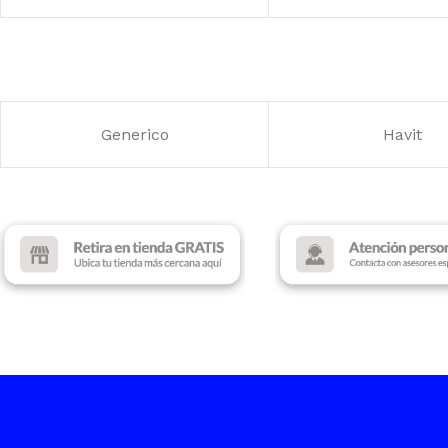
MARCA
Deep Coo
FUENTE
Sin fuente
ILUMINACIÓN
AR
RANURAS DE EXPANCIÓN
Generico
Havit
VENTILADORES
4
ILUMINACIÓN
RGB
COLOR
Black