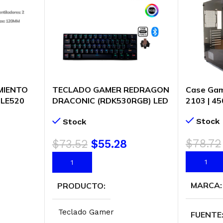
MIENTO
TECLADO GAMER REDRAGON
Case Gam
 LE520
DRACONIC (RDK530RGB) LED
2103 | 4
AMMN-G-
RGB | USB TYPE-C | SWITCH
Stock
Stock
LED-
BROWN | BLACK
$
78.72
$
73.52
$
55.28
AÑADIR 
AÑADIR AL CARRITO
MARCA
PRODUCTO
Teclado Gamer
FUENTE