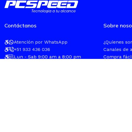
Contáctanos
Sobre noso
Atención por WhatsApp
¿Quienes s
+51 933 436 036
Canales de 
Lun - Sab 9:00 am a 8:00 pm
Compra fáci
ventas@pcspeed.com.pe
Métodos de 