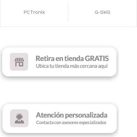
ILUMINACIÓN
RGB
PCTronix
G-Skill
COLOR
Black