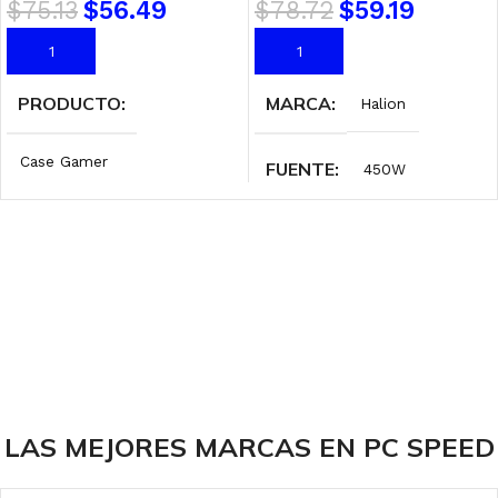
$
75.13
$
56.49
$
78.72
$
59.19
AÑADIR AL CARRITO
AÑADIR AL CARRITO
PRODUCTO
MARCA
Halion
Case Gamer
FUENTE
450W
MARCA
Halion
RANURAS DE
EXPANCIÓN
FUENTE
500W
7
RANURAS DE
EXPANSIÓN
ILUMINACIÓN
RGB
7
LAS MEJORES MARCAS EN PC SPEED
COLOR
Black