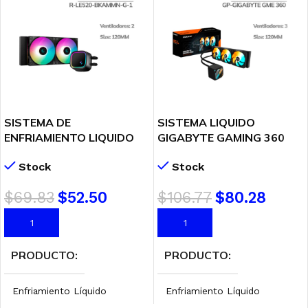
SISTEMA DE
SISTEMA LIQUIDO
ENFRIAMIENTO LIQUIDO
GIGABYTE GAMING 360
DEEP COOL LE520 ARGB
(GP-GIGABYTE GME 360)
Stock
Stock
(R-LE520-BKAMMN-G-1)
LGA – AMD | LED-ARGB
AM5 – LGA 1700 | LED-
$
69.83
$
52.50
$
106.77
$
80.28
ARGB
AÑADIR AL CARRITO
AÑADIR AL CARRITO
PRODUCTO
PRODUCTO
Enfriamiento Líquido
Enfriamiento Líquido