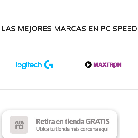
MARCA
MARCA
Deep Cool
Gigabyte
LAS MEJORES MARCAS EN PC SPEED
ILUMINACIÓN
ILUMINACIÓN
ARGB
ARGB
VENTILADORES
VENTILADORES
2
3