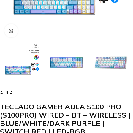
Clic para agrandar
AULA
TECLADO GAMER AULA S100 PRO
(S100PRO) WIRED – BT – WIRELESS |
BLUE/WHITE/DARK PURPLE |
SWITCH RED | LED-RGB