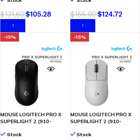
Stock
Stock
SENSOR HERO 2-44K DPI
GAMING | LIGHTSPEED
$
131.60
$
105.28
$
155.90
$
124.72
AÑADIR AL CARRITO
AÑADIR AL CARRITO
-15%
-15%
MOUSE LOGITECH PRO X
MOUSE LOGITECH PRO X
SUPERLIGHT 2 (910-
SUPERLIGHT 2 (910-
006629) WIRELESS| HERO
006637) WIRELESS| HERO
Stock
Stock
2| BLACK
2| WHITE