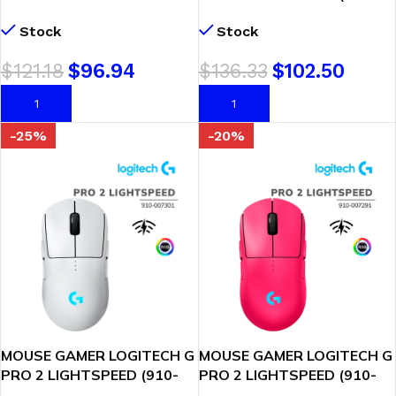
LIGHTSPEED (910-005940)
007294) WIRELESS | BLACK
Stock
Stock
WIRELESS | HERO 25K DPI
| HERO 2 – 44K DPI | LED-
RGB
$
121.18
$
96.94
$
136.33
$
102.50
AÑADIR AL CARRITO
AÑADIR AL CARRITO
-25%
-20%
MOUSE GAMER LOGITECH G
MOUSE GAMER LOGITECH G
PRO 2 LIGHTSPEED (910-
PRO 2 LIGHTSPEED (910-
007301) WIRELESS |
007291) WIRELESS |