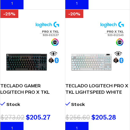
AÑADIR AL CARRITO
AÑADIR AL CARRITO
-25%
-20%
TECLADO GAMER
TECLADO LOGITECH PRO X
LOGITECH PRO X TKL
TKL LIGHTSPEED WHITE
LIGHTSPEED (920-012127)
(920-012143) GAMING
Stock
Stock
WIRELESS | GX BROWN
WIRELESS | GX BROWN
TACTILE | LED-RGB
TACTILE | LED-RGB
$
273.02
$
205.27
$
256.60
$
205.28
AÑADIR AL CARRITO
AÑADIR AL CARRITO