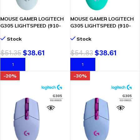
MOUSE GAMER LOGITECH
MOUSE GAMER LOGITECH
G305 LIGHTSPEED (910-
G305 LIGHTSPEED (910-
005289) WIRELESS | WHITE
006376) WIRELESS | MINT
Stock
Stock
$
51.35
$
38.61
$
54.83
$
38.61
AÑADIR AL CARRITO
AÑADIR AL CARRITO
-20%
-30%