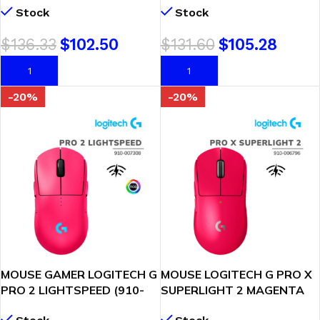
Stock
Stock
WHITE| HERO 2 | LED-RGB
MAGENTA | HERO 2 – 44K
DPI | LED-RGB
$
136.33
$
102.50
$
131.60
$
105.28
AÑADIR AL CARRITO
AÑADIR AL CARRITO
-20%
-20%
MOUSE GAMER LOGITECH G
MOUSE LOGITECH G PRO X
PRO 2 LIGHTSPEED (910-
SUPERLIGHT 2 MAGENTA
007308) WIRELESS
WIRELESS (910-006796)