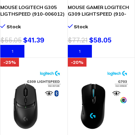
MOUSE LOGITECH G305
MOUSE GAMER LOGITECH
LIGTHSPEED (910-006012)
G309 LIGHTSPEED (910-
WIRELESS | BLUE
007197) WIRELESS – BT |
Stock
Stock
SENSOR HERO 25K
$
55.05
$
41.39
$
77.21
$
58.05
AÑADIR AL CARRITO
AÑADIR AL CARRITO
-25%
-20%