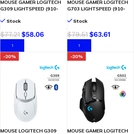
MOUSE GAMER LOGITECH
MOUSE GAMER LOGITECH
G309 LIGHTSPEED (910-
G703 LIGHTSPEED (910-
007198) WIRELESS – BT |
005639) WIRELESS | HERO
Stock
Stock
SENSOR HERO 25K
25K | LED-RGB
$
77.21
$
58.06
$
79.51
$
63.61
AÑADIR AL CARRITO
AÑADIR AL CARRITO
-20%
-20%
MOUSE LOGITECH G309
MOUSE GAMER LOGITECH