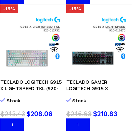
-15%
-15%
TECLADO LOGITECH G915
TECLADO GAMER
X LIGHTSPEED TKL (920-
LOGITECH G915 X
012732) WIRELESS | WHITE
LIGHTSPEED (920-012670)
Stock
Stock
| GL TACTILE | LED-RGB
WIRELESS | BLACK | GL
TACTILE | LED-RGB
$
243.43
$
208.06
$
246.68
$
210.83
AÑADIR AL CARRITO
AÑADIR AL CARRITO