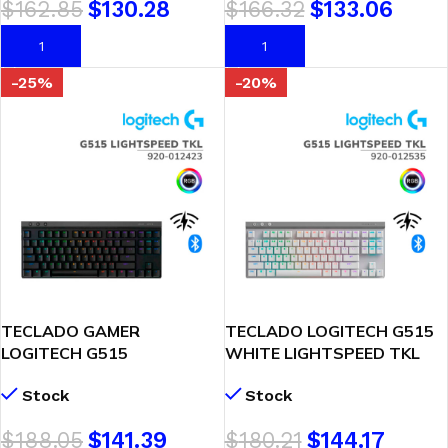
$
162.85
$
130.28
$
166.32
$
133.06
AÑADIR AL CARRITO
AÑADIR AL CARRITO
-25%
-20%
TECLADO GAMER
TECLADO LOGITECH G515
LOGITECH G515
WHITE LIGHTSPEED TKL
LIGHTSPEED TKL (920-
(920-012535) SWITCH
Stock
Stock
012423) SWITCH TACTILE
TACTILE MECHANICAL |
MECHANICAL | WIRELESS –
WIRELESS – BT | LED-RGB
$
188.05
$
141.39
$
180.21
$
144.17
BT | LED-RGB