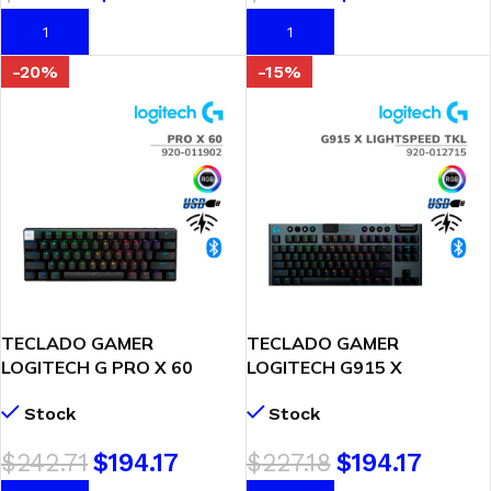
AÑADIR AL CARRITO
AÑADIR AL CARRITO
-20%
-15%
TECLADO GAMER
TECLADO GAMER
LOGITECH G PRO X 60
LOGITECH G915 X
LIGHTSPEED BLACK (920-
LIGHTSPEED TKL (920-
Stock
Stock
011902) WIRELESS | GX
012715) WIRELESS | BLACK
OPTICAL TACTILE | LED-
| GL TACTILE | LED-RGB
$
242.71
$
194.17
$
227.18
$
194.17
RGB