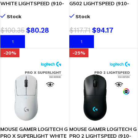
WHITE LIGHTSPEED (910-
G502 LIGHTSPEED (910-
007205) WIRELESS – BT |
005566) WIRELESS
Stock
Stock
SENSOR HERO 25K
SENSOR HERO 25K DPI
$
100.35
$
80.28
$
117.71
$
94.17
AÑADIR AL CARRITO
AÑADIR AL CARRITO
-20%
-25%
MOUSE GAMER LOGITECH G
MOUSE GAMER LOGITECH G
PRO X SUPERLIGHT WHITE
PRO 2 LIGHTSPEED (910-