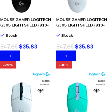
MOUSE GAMER LOGITECH
MOUSE GAMER LOGITECH
G305 LIGHTSPEED (910-
G305 LIGHTSPEED (910-
005281) WIRELESS | BLACK
005290) WIRELESS | WHITE
Stock
Stock
$
47.66
$
35.83
$
47.66
$
35.83
AÑADIR AL CARRITO
AÑADIR AL CARRITO
-25%
-30%