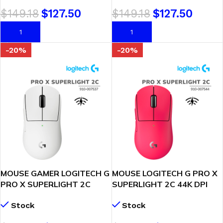
$
149.18
$
127.50
$
149.18
$
127.50
AÑADIR AL CARRITO
AÑADIR AL CARRITO
-20%
-20%
MOUSE GAMER LOGITECH G
MOUSE LOGITECH G PRO X
PRO X SUPERLIGHT 2C
SUPERLIGHT 2C 44K DPI
WHITE (910-007537)
/WIRELESS
Stock
Stock
WIRELESS| HERO 2- 44K DPI
LIGHTSPEED/LIGHTFORCE
HERO 2 PINK (910-007544)