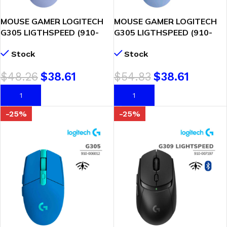
MOUSE GAMER LOGITECH
MOUSE GAMER LOGITECH
G305 LIGTHSPEED (910-
G305 LIGTHSPEED (910-
006020) WIRELESS | LILA
006021) WIRELESS | LILA
Stock
Stock
$
48.26
$
38.61
$
54.83
$
38.61
AÑADIR AL CARRITO
AÑADIR AL CARRITO
-25%
-25%