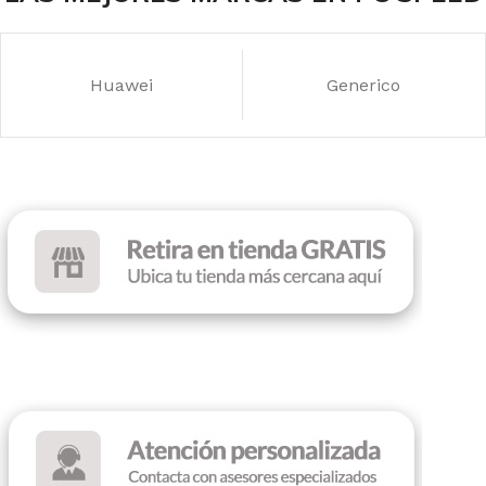
INTERFAZ
USB 2.0
DPI
1000
Huawei
Generico
ILUMINACIÓN
Sin RGB
COLOR
Black