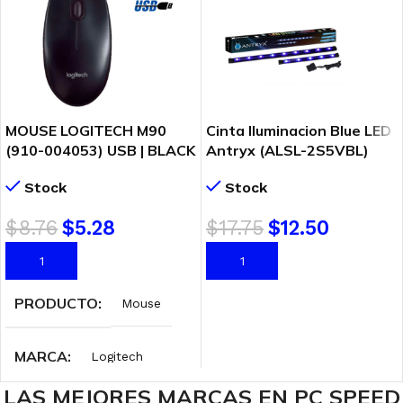
MOUSE LOGITECH M90
Cinta Iluminacion Blue LED
(910-004053) USB | BLACK
Antryx (ALSL-2S5VBL)
Stock
Stock
$
8.76
$
5.28
$
17.75
$
12.50
AÑADIR AL CARRITO
AÑADIR AL CARRITO
PRODUCTO
Mouse
MARCA
Logitech
LAS MEJORES MARCAS EN PC SPEED