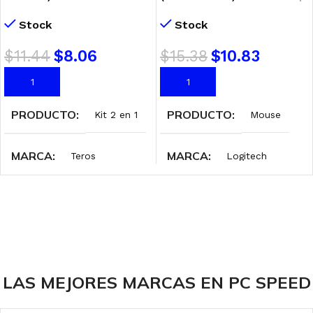
MOUSE
BLACK
Stock
Stock
$
11.44
$
8.06
$
15.38
$
10.83
AÑADIR AL CARRITO
AÑADIR AL CARRITO
PRODUCTO
PRODUCTO
Kit 2 en 1
Mouse
MARCA
MARCA
Teros
Logitech
INTERFAZ
INTERFAZ
Wireless 2.4 GHz
Wireless 2.4 GHz
ILUMINACIÓN
DPI
Sin RGB
1000
LAS MEJORES MARCAS EN PC SPEED