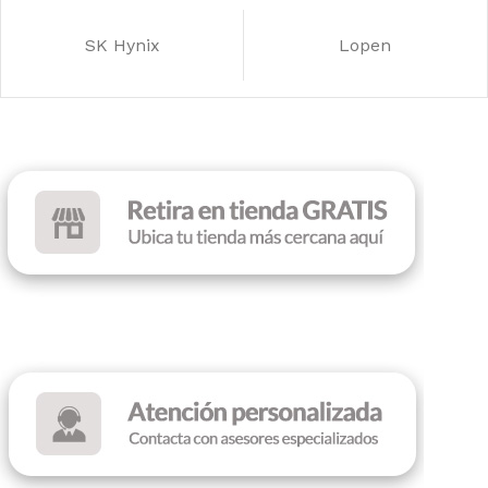
COLOR
ILUMINACIÓN
Black
Sin RGB
SK Hynix
Lopen
COLOR
Black