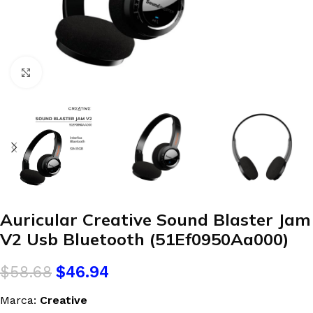
Clic para agrandar
Auricular Creative Sound Blaster Jam
V2 Usb Bluetooth (51Ef0950Aa000)
$
58.68
$
46.94
Marca:
Creative