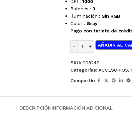
DPI :
1000
Botones :
3
Iluminación :
Sin RGB
Color :
Gray
Pago con tarjeta de crédi
AÑADIR AL CA
SKU:
008242
Categorías:
ACCESORIOS
,
Compartir:
DESCRIPCIÓN
INFORMACIÓN ADICIONAL
ENFRIAMIENTO
JOYSTICK
LÍQUIDO