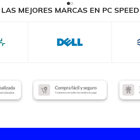
INTERFAZ
INTERF
LAS MEJORES MARCAS EN PC SPEED
Wireless 2.4 GHz
Wireles
DPI
ILUMIN
1000
ILUMINACIÓN
COLOR
n RGB
Sin RGB
COLOR
Black