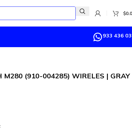
$
0.
933 436 0
M280 (910-004285) WIRELES | GRAY
z