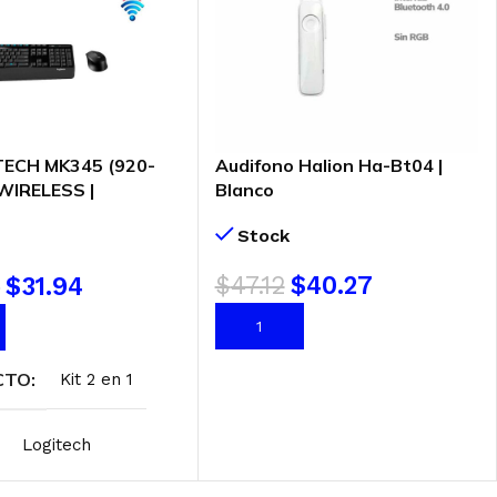
TECH MK345 (920-
Audifono Halion Ha-Bt04 |
WIRELESS |
Blanco
 + MOUSE
Stock
$
47.12
$
40.27
9
$
31.94
AÑADIR AL CARRITO
AL CARRITO
CTO
Kit 2 en 1
Logitech