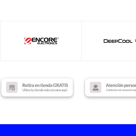
INTERFAZ
INTERFAZ
Wireless 2.4 GHz
Wireless 2.4 GHz
DPI
DPI
1000
1000
ILUMINACIÓN
ILUMINACIÓN
Si
Sin RGB
COLOR
COLOR
Blue
Blue/White