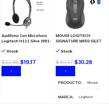
Audifono Con Microfono
MOUSE LOGITECH
Logitech H111 Silve (981-
SIGNATURE M650 SILET
000612)
WIRELESS BLUETOOTH
Stock
Stock
BLACK (910-006250)
$
23.96
$
19.17
$
40.27
$
30.28
AÑADIR AL CARRITO
AÑADIR AL CARRITO
PRODUCTO
Mouse
MARCA
Logitech