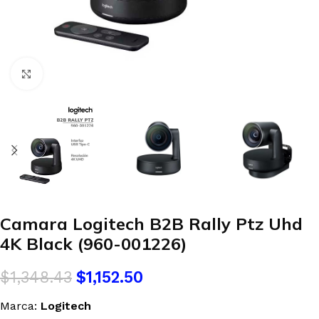
Clic para agrandar
Camara Logitech B2B Rally Ptz Uhd
4K Black (960-001226)
$
1,348.43
$
1,152.50
Marca:
Logitech