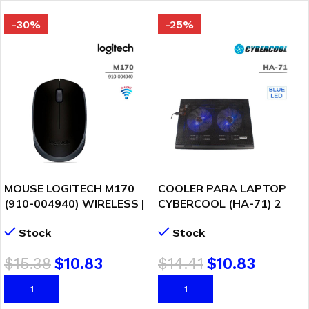
-30%
-25%
MOUSE LOGITECH M170
COOLER PARA LAPTOP
(910-004940) WIRELESS |
CYBERCOOL (HA-71) 2
BLACK
FAN 140MM | 2 USB-A
Stock
Stock
$
15.38
$
10.83
$
14.41
$
10.83
AÑADIR AL CARRITO
AÑADIR AL CARRITO