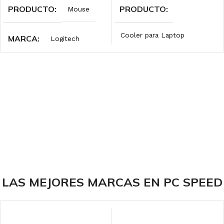
PRODUCTO
PRODUCTO
Mouse
Cooler para Laptop
MARCA
Logitech
MARCA
Cybercool
INTERFAZ
ILUMINACIÓN
Wireless 2.4 GHz
LED BLUE
DPI
1000
ILUMINACIÓN
Sin RGB
LAS MEJORES MARCAS EN PC SPEED
COLOR
Black