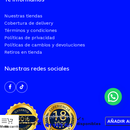
Nuestras tiendas
Cobertura de delivery
Términos y condiciones
Políticas de privacidad
Políticas de cambios y devoluciones
Retiros en tienda
Nuestras redes sociales
Camara
Logitech
$
1,348.43
B2B Rally
1
AÑADIR A
Ptz Uhd 4K
disponibles
$
1,152.50
Menu
Mi carrito
Black (960-