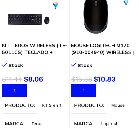
KIT TEROS WIRELESS (TE-
MOUSE LOGITECH M170
5011CS) TECLADO +
(910-004940) WIRELESS |
MOUSE
BLACK
Stock
Stock
$
11.44
$
8.06
$
15.38
$
10.83
AÑADIR AL CARRITO
AÑADIR AL CARRITO
PRODUCTO
PRODUCTO
Kit 2 en 1
Mouse
MARCA
MARCA
Teros
Logitech