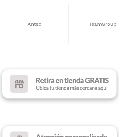
COLOR
Blue/White
Antec
TeamGroup