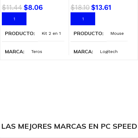
$
11.44
$
8.06
$
18.10
$
13.61
AÑADIR AL CARRITO
AÑADIR AL CARRITO
PRODUCTO
PRODUCTO
Kit 2 en 1
Mouse
MARCA
MARCA
Teros
Logitech
INTERFAZ
INTERFAZ
Wireless 2.4 GHz
Wireless 2.4 GHz
ILUMINACIÓN
DPI
Sin RGB
1000
COLOR
ILUMINACIÓN
Black
Sin RGB
LAS MEJORES MARCAS EN PC SPEED