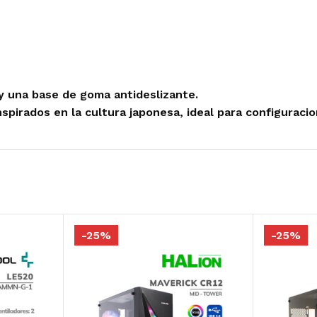
Redragon
Antec
VSG
Cooler Master
T-dagger
Deep Cool
Antryx
 y una base de goma antideslizante.
PAD MOUSE
SILLAS GAMER
spirados en la cultura japonesa, ideal para configuracio
Cougar
Cougar
Redragon
Gambyte
Logitech G
VertaGear
Razer
Antryx
-25%
-25%