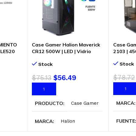
MIENTO
Case Gamer Halion Maverick
Case Gam
 LE520
CR12 500W | LED | Vidrio
2103 | 4
AMMN-G-
Templado
Stock
Stock
LED-
$
78.72
$
75.13
$
56.49
AÑADIR 
AÑADIR AL CARRITO
MARCA
PRODUCTO
Case Gamer
FUENTE
MARCA
Halion