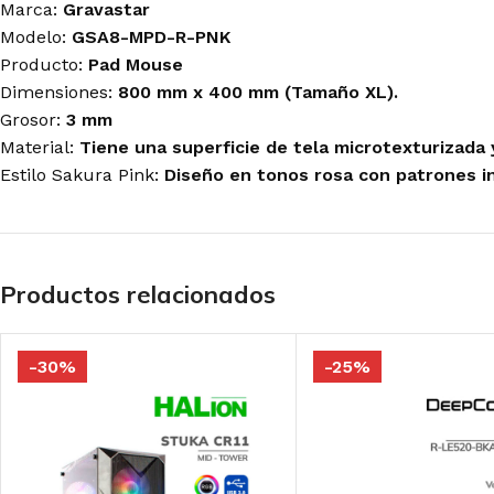
Antryx
Marca:
Gravastar
Antryx
Antryx
Cooler Master
Modelo:
GSA8-MPD-R-PNK
Logitech-G
Logitech G
Deep Cool
Producto:
Pad Mouse
Razer
Redragon
Halion
Dimensiones:
800 mm x 400 mm (Tamaño XL).
Redragon
Razer
Gamemax
Grosor:
3 mm
Material:
Tiene una superficie de tela microtexturizada
MAINBOARD'S
MONITORES
MOUSE GAMER
Estilo Sakura Pink:
Diseño en tonos rosa con patrones in
GAMER
GAMER
Redragon
Asus
LG
Logitech G
Gigabyte
Halion
Razer
MSI
Gigabyte
Gravastar
MSI
Productos relacionados
TARJETAS DE
TECLADO GAMER
MICRÓFONOS
VIDEO GAMER
-30%
-25%
Logitech G
Blue
Asus
Razer
Fifine
Asrock
Redragon
Razer
Gigabyte
Royal Kludge
Streamplify
MSI
T-Dagger
Zotac