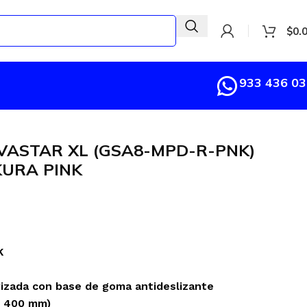
$
0.
933 436 0
ASTAR XL (GSA8-MPD-R-PNK)
KURA PINK
K
rizada con base de goma antideslizante
x 400 mm)