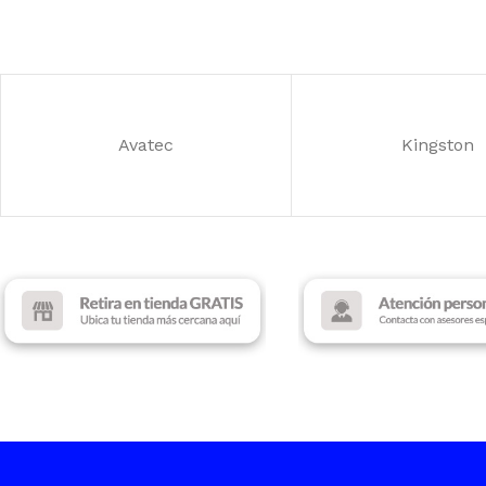
MARCA
Deep Coo
FUENTE
500W
ILUMINACIÓN
AR
RANURAS DE EXPANSIÓN
VENTILADORES
7
Avatec
Kingston
ILUMINACIÓN
RGB
COLOR
Black