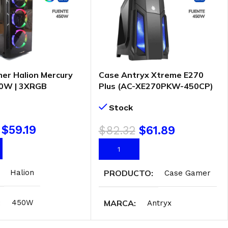
er Halion Mercury
Case Antryx Xtreme E270
50W | 3XRGB
Plus (AC-XE270PKW-450CP)
450W
Stock
$
59.19
$
82.32
$
61.89
AL CARRITO
AÑADIR AL CARRITO
PRODUCTO
Halion
Case Gamer
MARCA
450W
Antryx