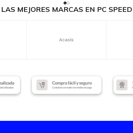
l
RANURA
FUENTE
500W
LAS MEJORES MARCAS EN PC SPEED
GB
7
RANURAS DE EXPANSIÓN
ILUMIN
2
7
Acasis
COLOR
ILUMINACIÓN
RGB
COLOR
Black