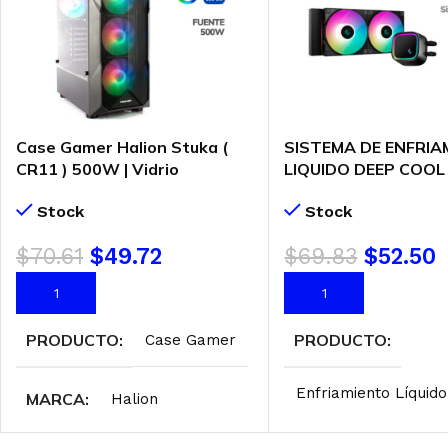
Case Gamer Halion Stuka (
SISTEMA DE ENFRIA
CR11 ) 500W | Vidrio
LIQUIDO DEEP COOL
Templado | LED-RGB
ARGB (R-LE520-BK
Stock
Stock
1) AM5 – LGA 1700 | 
ARGB
$
70.61
$
49.72
$
69.83
$
52.50
AÑADIR AL CARRITO
AÑADIR AL CARRITO
PRODUCTO
PRODUCTO
Case Gamer
Enfriamiento Líquido
MARCA
Halion