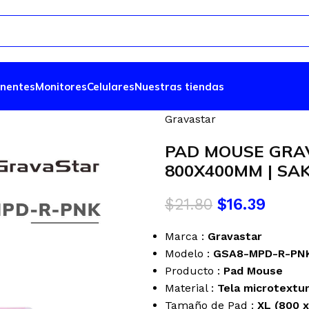
nentes
Monitores
Celulares
Nuestras tiendas
Gravastar
PAD MOUSE GRAV
800X400MM | SA
$
21.80
$
16.39
Marca :
Gravastar
Modelo :
GSA8-MPD-R-PN
Producto :
Pad Mouse
Material :
Tela microtextu
Tamaño de Pad :
XL (800 