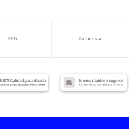
S DE EXPANCIÓN
FUENTE
450W
RANURAS DE EXPANCIÓN
ACIÓN
RGB
7
XPG
Gamemax
ILUMINACIÓN
Black
LED BLUE
COLOR
Black