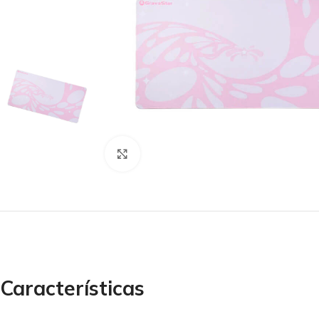
Clic para agrandar
Características
ACCESORIOS
AUDÍFONOS
CASE GAMER
GAMER
GAMER