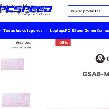
Skip to navigation
Skip to main content
Todas las categorías
Laptops
PC´S
Zona Gamer
Compo
-25%